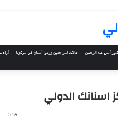
ش في فرنسا ركبت أبتسامة هوليود
لي
كتور أنس عبد الرحمن
حالات لمراجعين زرعوا أسنان في مركزنا
أراء م
ز اسنانك الدولي
249