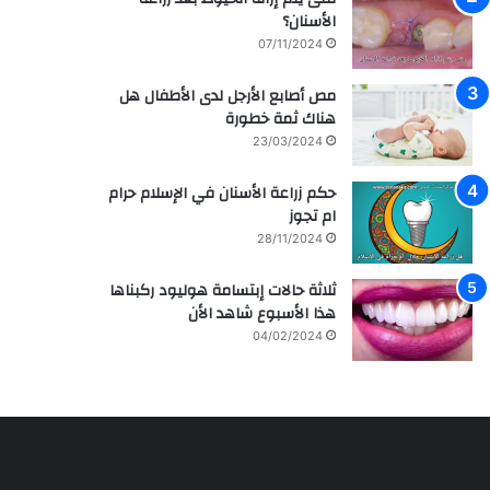
م
ر
الأسنان؟
ش
ا
07/11/2024
ا
ق
ه
ي
مص أصابع الأرجل لدى الأطفال هل
ي
ة
هناك ثمة خطورة
ر
م
ل
ع
23/03/2024
ل
ز
ف
ر
حكم زراعة الأسنان في الإسلام حرام
ن
ا
ام تجوز
ا
ع
28/11/2024
ن
ة
ه
و
ثلاثة حالات إبتسامة هوليود ركبناها
ا
ع
هذا الأسبوع شاهد الأن
ل
ل
04/02/2024
س
ا
ع
ج
و
ا
د
ل
ي
أ
ة
س
س
ن