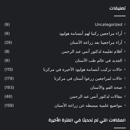
د
ل
تصنيفات
ي
أ
ة
س
س
ن
(9)
Uncategorized
ا
ا
أراء مراجعين ركبنا لهم أبتسامة هوليود
(9)
ر
ن
ه
ب
أراء مراجعينا بعد زراعة الأسنان
(29)
ح
ي
أفلام تعليمة لدكتور أنس عبد الرحمن
(8)
س
د
ن
ا
الجديد في عالم طب الأسنان
(9)
ل
حالات تركيب أبتسامة هوليود الأخيرة في مركزنا
(115)
د
ك
حالات لمراجعين زرعوا أسنان في مركزنا
(179)
ت
صحة الفم والأسنان
(193)
و
ر
مقالات لدكتور أنس عبد الرحمن
(46)
ا
مواضيع علمية مبسطه عن زراعة الأسنان
(159)
ن
س
المقالات التي تم تحديثا في الفترة الأخيرة
ع
ب