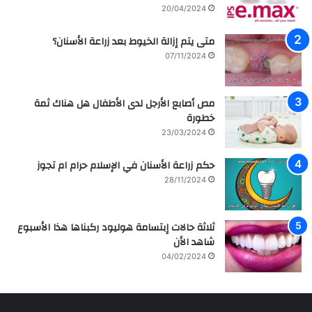
20/04/2024
ة
ا
ا
ل
متى يتم إزالة الخيوط بعد زراعة الأسنان؟
ل
ع
07/11/2024
م
ر
ش
ا
ا
ق
مص أصابع الأرجل لدى الأطفال هل هناك ثمة
ه
ي
خطورة
ي
ة
ر
م
23/03/2024
ل
ع
ل
ز
حكم زراعة الأسنان في الإسلام حرام ام تجوز
ف
ر
28/11/2024
ن
ا
ا
ع
ن
ة
ثلاثة حالات إبتسامة هوليود ركبناها هذا الأسبوع
ه
و
شاهد الأن
ا
ع
04/02/2024
ل
ل
س
ا
ع
ج
و
ا