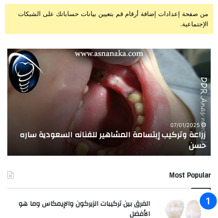
من صفحة إعدادات إضافة أرقام قم بتعيين بيانات حساباتك على الشبكات
الإجتماعية.
ز
ت
ر
ج
ا
ر
ع
ب
ة
ة
و
ا
ت
ل
ر
ا
07/01/2025
زراعة وتركيب إبتسامة المشاهير للفنانه السعودية ساره
ت
ك
خ
حسن
ا
ي
ت
ب
ا
إ
ل
Most Popular
ب
م
ت
د
س
ر
الفرق بين تركيبات الزيركون والإيمكاس وما هو
ا
س
الأفضل
م
ه