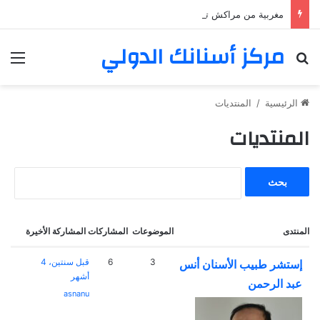
مغربية من مراكش تعيش في فرنسا ركبت أبتسامة هوليود
مركز أسنانك الدولي
بحث عن
الق
الرئيسية
/
المنتديات
المنتديات
ا
ل
ب
ح
المنتدى
ث
الموضوعات
المشاركات
المشاركة الأخيرة
ع
ن
3
6
قبل سنتين، 4
إستشر طبيب الأسنان أنس
:
أشهر
عبد الرحمن
asnanu