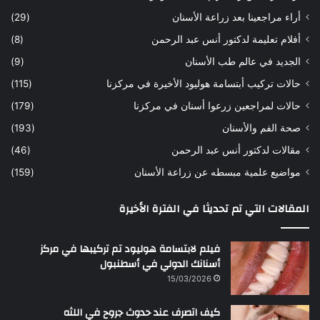
ه
ب
أراء مراجعينا بعد زراعة الأسنان
(29)
ح
ي
أفلام تعليمة لدكتور أنس عبد الرحمن
(8)
س
د
ن
ا
الجديد في عالم طب الأسنان
(9)
ل
حالات تركيب أبتسامة هوليود الأخيرة في مركزنا
(115)
د
ك
حالات لمراجعين زرعوا أسنان في مركزنا
(179)
ت
صحة الفم والأسنان
(193)
و
ر
مقالات لدكتور أنس عبد الرحمن
(46)
ا
مواضيع علمية مبسطه عن زراعة الأسنان
(159)
ن
س
المقالات التي تم تحديثا في الفترة الأخيرة
ع
ب
د
فيلم لابتسامة هوليود تم تركيبها في مركز
ا
أسنانك الدولي في أسطنبول
ل
15/03/2026
ر
ح
كيف اتصرف عند حدوث جروح في اللثه
م