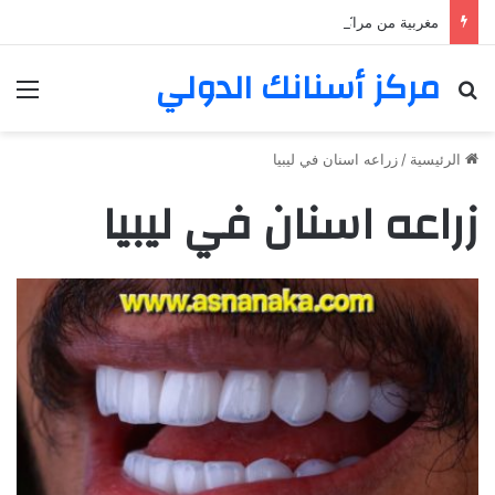
مغربية من مراكش تعيش في فرنسا ركبت أبتسامة هوليود
مركز أسنانك الدولي
بحث عن
الق
الرئيسية
/
زراعه اسنان في ليبيا
زراعه اسنان في ليبيا