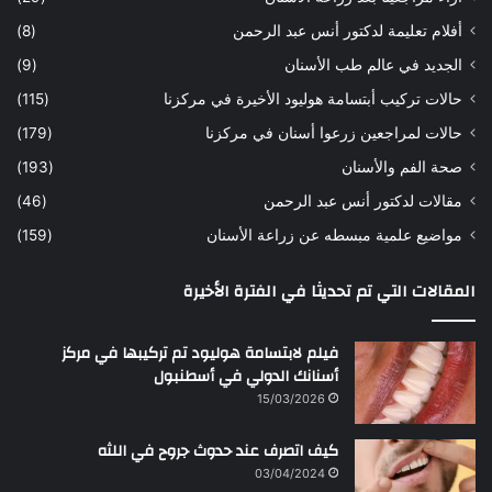
ح
ي
أفلام تعليمة لدكتور أنس عبد الرحمن
(8)
س
د
ن
ا
الجديد في عالم طب الأسنان
(9)
ل
حالات تركيب أبتسامة هوليود الأخيرة في مركزنا
(115)
د
ك
حالات لمراجعين زرعوا أسنان في مركزنا
(179)
ت
صحة الفم والأسنان
(193)
و
ر
مقالات لدكتور أنس عبد الرحمن
(46)
ا
مواضيع علمية مبسطه عن زراعة الأسنان
(159)
ن
س
المقالات التي تم تحديثا في الفترة الأخيرة
ع
ب
د
فيلم لابتسامة هوليود تم تركيبها في مركز
ا
أسنانك الدولي في أسطنبول
ل
15/03/2026
ر
ح
كيف اتصرف عند حدوث جروح في اللثه
م
ن
03/04/2024