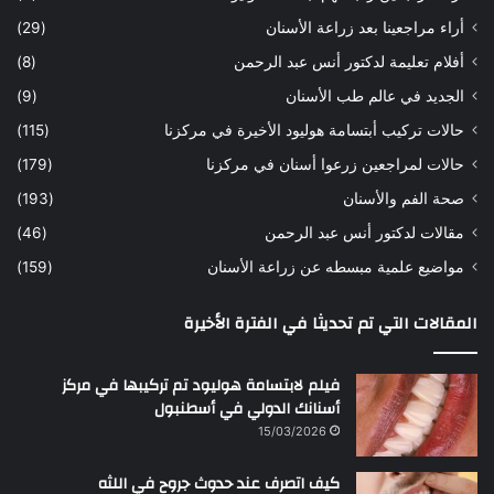
ه
ب
أراء مراجعينا بعد زراعة الأسنان
(29)
ح
ي
أفلام تعليمة لدكتور أنس عبد الرحمن
(8)
س
د
ن
ا
الجديد في عالم طب الأسنان
(9)
ل
حالات تركيب أبتسامة هوليود الأخيرة في مركزنا
(115)
د
ك
حالات لمراجعين زرعوا أسنان في مركزنا
(179)
ت
صحة الفم والأسنان
(193)
و
ر
مقالات لدكتور أنس عبد الرحمن
(46)
ا
مواضيع علمية مبسطه عن زراعة الأسنان
(159)
ن
س
المقالات التي تم تحديثا في الفترة الأخيرة
ع
ب
د
فيلم لابتسامة هوليود تم تركيبها في مركز
ا
أسنانك الدولي في أسطنبول
ل
15/03/2026
ر
ح
كيف اتصرف عند حدوث جروح في اللثه
م