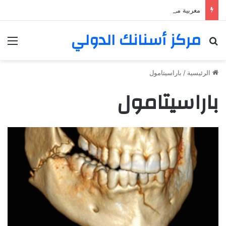
مغربية من مراكش تعيش في فرنسا ركبت أبتسامة هوليود
مركز أسنانك الدولي
بحث عن
الق
الرئيسية
/
باراسيتامول
باراسيتامول