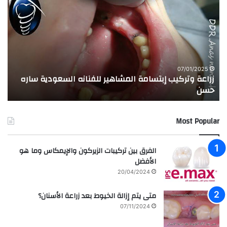
ر
ج
ا
ر
ع
ب
ة
ة
و
ا
ت
ل
ر
ا
07/01/2025
زراعة وتركيب إبتسامة المشاهير للفنانه السعودية ساره
ت
ك
خ
حسن
ا
ي
ت
ب
ا
إ
ل
Most Popular
ب
م
ت
د
س
ر
الفرق بين تركيبات الزيركون والإيمكاس وما هو
ا
س
الأفضل
م
ه
20/04/2024
ة
ا
ا
ل
متى يتم إزالة الخيوط بعد زراعة الأسنان؟
ل
ع
07/11/2024
م
ر
ش
ا