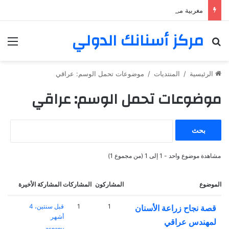
مغربية من مراكش تعيش في فرنسا ركبت أبتسامة هوليود
مركز أسنانك الدولي
بحث عن
الق
الرئيسية
/
المنتديات
/
موضوعات تحمل الوسم: عراقي
موضوعات تحمل الوسم: عراقي
ا
ل
ب
ح
مشاهدة موضوع واحد - 1 إلى 1 (من مجموع 1)
ث
ع
الموضوع
المشاركون
المشاركات
المشاركة الأخيرة
ن
:
1
1
قبل سنتين، 4
قصة نجاح زراعة الأسنان
أشهر
لمهندس عراقي