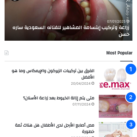
ة
ة
و
ا
ت
ل
ر
ا
07/01/2025
زراعة وتركيب إبتسامة المشاهير للفنانه السعودية ساره
ت
ك
خ
حسن
ا
ي
ت
ب
ا
إ
ل
Most Popular
ب
م
ت
د
س
ر
الفرق بين تركيبات الزيركون والإيمكاس وما هو
ا
س
الأفضل
م
ه
20/04/2024
ة
ا
ا
ل
متى يتم إزالة الخيوط بعد زراعة الأسنان؟
ل
ع
07/11/2024
م
ر
ش
ا
ا
ق
مص أصابع الأرجل لدى الأطفال هل هناك ثمة
ه
ي
خطورة
ي
ة