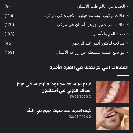
ن
ا
الجديد في عالم طب الأسنان
(9)
ل
حالات تركيب أبتسامة هوليود الأخيرة في مركزنا
(115)
د
ك
حالات لمراجعين زرعوا أسنان في مركزنا
(179)
ت
صحة الفم والأسنان
(193)
و
ر
مقالات لدكتور أنس عبد الرحمن
(46)
ا
مواضيع علمية مبسطه عن زراعة الأسنان
(159)
ن
س
المقالات التي تم تحديثا في الفترة الأخيرة
ع
ب
د
فيلم لابتسامة هوليود تم تركيبها في مركز
ا
أسنانك الدولي في أسطنبول
ل
15/03/2026
ر
ح
كيف اتصرف عند حدوث جروح في اللثه
م
ن
03/04/2024