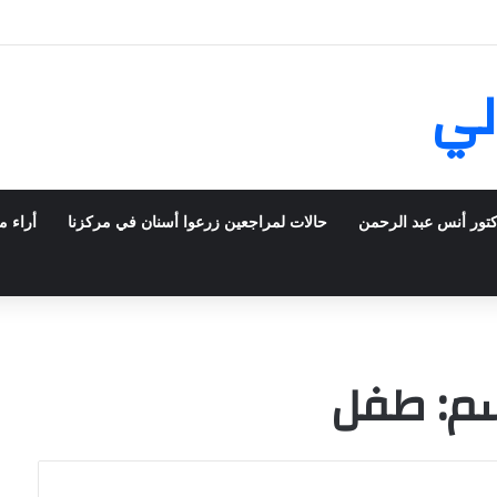
يش في فرنسا ركبت أبتسامة هوليود
لي
كتور أنس عبد الرحمن
حالات لمراجعين زرعوا أسنان في مركزنا
أراء م
م: طفل