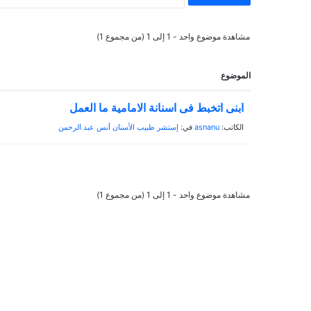
ب
ل
ح
ا
مشاهدة موضوع واحد - 1 إلى 1 (من مجموع 1)
ث
ت
ع
ع
ن
الموضوع
م
:
ل
ابنى اتخبط فى اسنانة الامامية ما العمل
ز
23/10/2024
ر
لا تعمل زراعة الأسنان إلا 
الكاتب:
asnanu
في:
إستشر طبيب الأسنان أنس عبد الرحمن
ا
الظروف؟
ع
ة
ا
مشاهدة موضوع واحد - 1 إلى 1 (من مجموع 1)
ل
أ
س
ن
ا
ن
إ
ل