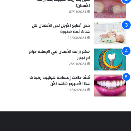
م
ر
الأسنان؟
ش
ا
07/11/2024
ا
ق
ه
ي
مص أصابع الأرجل لدى الأطفال هل
ي
ة
هناك ثمة خطورة
ر
م
ل
ع
23/03/2024
ل
ز
ف
ر
حكم زراعة الأسنان في الإسلام حرام
ن
ا
ام تجوز
ا
ع
28/11/2024
ن
ة
ه
و
ثلاثة حالات إبتسامة هوليود ركبناها
ا
ع
هذا الأسبوع شاهد الأن
ل
ل
04/02/2024
س
ا
ع
ج
و
ا
د
ل
ي
أ
ة
س
س
ن