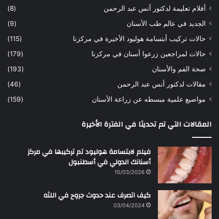
أفلام تعليمة لدكتور أنس عبد الرحمن
(8)
س
د
ن
ا
الجديد في عالم طب الأسنان
(9)
ل
حالات تركيب أبتسامة هوليود الأخيرة في مركزنا
(115)
د
ك
حالات لمراجعين زرعوا أسنان في مركزنا
(179)
ت
صحة الفم والأسنان
(193)
و
ر
مقالات لدكتور أنس عبد الرحمن
(46)
ا
مواضيع علمية مبسطه عن زراعة الأسنان
(159)
ن
س
المقالات التي تم تحديثا في الفترة الأخيرة
ع
ب
د
فيلم لابتسامة هوليود تم تركيبها في مركز
ا
أسنانك الدولي في أسطنبول
ل
15/03/2026
ر
ح
كيف اتصرف عند حدوث جروح في اللثه
م
ن
03/04/2024