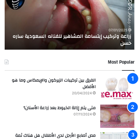
ع
ب
ة
ة
و
ا
ت
ل
ر
ا
07/01/2025
زراعة وتركيب إبتسامة المشاهير للفنانه السعودية ساره
ت
ك
خ
حسن
ا
ي
ت
ب
ا
إ
ل
Most Popular
ب
م
ت
د
س
ر
الفرق بين تركيبات الزيركون والإيمكاس وما هو
ا
س
الأفضل
م
ه
20/04/2024
ة
ا
ا
ل
متى يتم إزالة الخيوط بعد زراعة الأسنان؟
ل
ع
07/11/2024
م
ر
ش
ا
ا
ق
مص أصابع الأرجل لدى الأطفال هل هناك ثمة
ه
ي