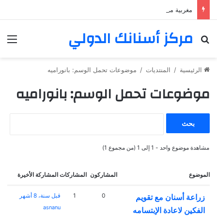
مغربية من مراكش تعيش في فرنسا ركبت أبتسامة هوليود
مركز أسنانك الدولي
بحث عن
الق
الرئيسية
/
المنتديات
/
موضوعات تحمل الوسم: بانوراميه
موضوعات تحمل الوسم: بانوراميه
ا
ل
ب
ح
مشاهدة موضوع واحد - 1 إلى 1 (من مجموع 1)
ث
ع
الموضوع
المشاركون
المشاركات
المشاركة الأخيرة
ن
:
0
1
قبل سنة، 8 أشهر
زراعة أسنان مع تقويم
asnanu
الفكين لاعادة الإبتسامه