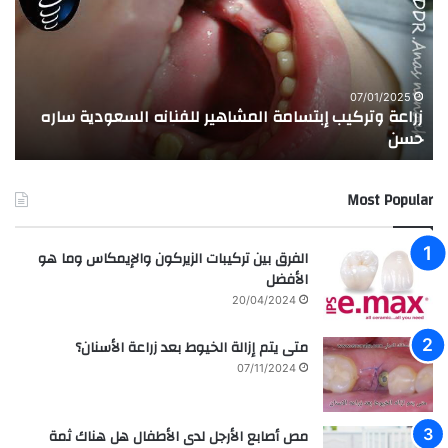
ع
ب
ة
ة
و
ا
ت
ل
ر
ا
07/01/2025
زراعة وتركيب إبتسامة المشاهير للفنانه السعودية ساره
ت
ك
خ
حسن
ا
ي
ت
ب
ا
إ
ل
Most Popular
ب
م
ت
د
س
ر
الفرق بين تركيبات الزيركون والإيمكاس وما هو
ا
س
الأفضل
م
ه
20/04/2024
ة
ا
ا
ل
متى يتم إزالة الخيوط بعد زراعة الأسنان؟
ل
ع
07/11/2024
م
ر
ش
ا
ا
ق
مص أصابع الأرجل لدى الأطفال هل هناك ثمة
ه
ي