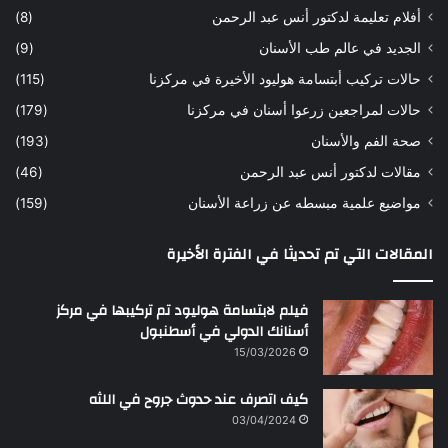
أفلام تعليمة لدكتور أنس عبد الرحمن
(8)
س
د
ن
ا
الجديد في عالم طب الأسنان
(9)
ل
حالات تركيب أبتسامة هوليود الأخيرة في مركزنا
(115)
د
ك
حالات لمراجعين زرعوا أسنان في مركزنا
(179)
ت
صحة الفم والأسنان
(193)
و
ر
مقالات لدكتور أنس عبد الرحمن
(46)
ا
مواضيع علمية مبسطه عن زراعة الأسنان
(159)
ن
س
المقالات التي تم تحديثا في الفترة الأخيرة
ع
ب
د
فيلم لابتسامة هوليود تم تركيبها في مركز
ا
أسنانك الدولي في أسطنبول
ل
15/03/2026
ر
ح
كيف اتصرف عند حدوث جروح في اللثه
م
ن
03/04/2024