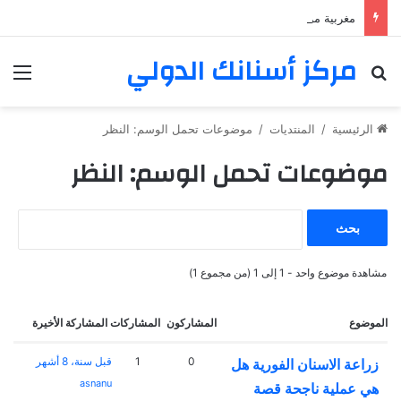
مغربية من مراكش تعيش في فرنسا ركبت أبتسامة هوليود
مركز أسنانك الدولي
بحث عن
الق
الرئيسية
/
المنتديات
/
موضوعات تحمل الوسم: النظر
موضوعات تحمل الوسم: النظر
ا
ل
ب
ح
مشاهدة موضوع واحد - 1 إلى 1 (من مجموع 1)
ث
ع
الموضوع
المشاركون
المشاركات
المشاركة الأخيرة
ن
:
0
1
قبل سنة، 8 أشهر
زراعة الاسنان الفورية هل
asnanu
هي عملية ناجحة قصة