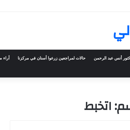
يش في فرنسا ركبت أبتسامة هوليود
لي
كتور أنس عبد الرحمن
حالات لمراجعين زرعوا أسنان في مركزنا
أراء م
: اتخبط