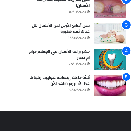
م
ر
الأسنان؟
ش
ا
07/11/2024
ا
ق
ه
ي
مص أصابع الأرجل لدى الأطفال هل
ي
ة
هناك ثمة خطورة
ر
م
ل
ع
23/03/2024
ل
ز
ف
ر
حكم زراعة الأسنان في الإسلام حرام
ن
ا
ام تجوز
ا
ع
28/11/2024
ن
ة
ه
و
ثلاثة حالات إبتسامة هوليود ركبناها
ا
ع
هذا الأسبوع شاهد الأن
ل
ل
04/02/2024
س
ا
ع
ج
و
ا
د
ل
ي
أ
ة
س
س
ن