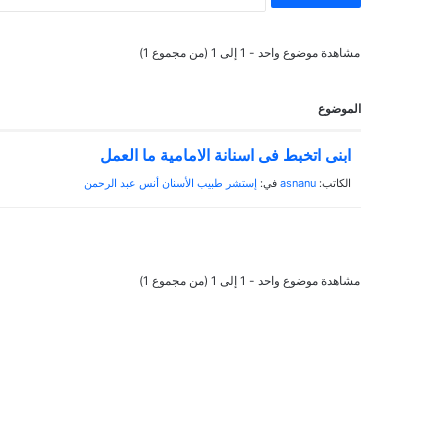
ب
ل
ح
ا
مشاهدة موضوع واحد - 1 إلى 1 (من مجموع 1)
ث
ت
ع
ع
ن
الموضوع
م
:
ل
ابنى اتخبط فى اسنانة الامامية ما العمل
ز
23/10/2024
ر
لا تعمل زراعة الأسنان إلا 
الكاتب:
asnanu
في:
إستشر طبيب الأسنان أنس عبد الرحمن
ا
الظروف؟
ع
ة
ا
مشاهدة موضوع واحد - 1 إلى 1 (من مجموع 1)
ل
أ
س
ن
ا
ن
إ
ل