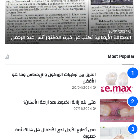
خبرة
للفن
الدكتور
الس
أنس
سار
عبد
حس
ز
الرحمن
30/01/2024
الصحافة الأيطالية تكتب عن خبرة الدكتور أنس عبد الرحمن
ح
Most Popular
الفرق بين تركيبات الزيركون والإيمكاس وما هو
الأفضل
20/04/2024
متى يتم إزالة الخيوط بعد زراعة الأسنان؟
07/11/2024
مص أصابع الأرجل لدى الأطفال هل هناك ثمة
خطورة