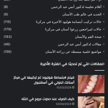
ح
ي
أفلام تعليمة لدكتور أنس عبد الرحمن
(8)
س
د
ن
ا
الجديد في عالم طب الأسنان
(9)
ل
حالات تركيب أبتسامة هوليود الأخيرة في مركزنا
(115)
د
ك
حالات لمراجعين زرعوا أسنان في مركزنا
(179)
ت
صحة الفم والأسنان
(193)
و
ر
مقالات لدكتور أنس عبد الرحمن
(46)
ا
مواضيع علمية مبسطه عن زراعة الأسنان
(159)
ن
س
المقالات التي تم تحديثا في الفترة الأخيرة
ع
ب
د
فيلم لابتسامة هوليود تم تركيبها في مركز
ا
أسنانك الدولي في أسطنبول
ل
15/03/2026
ر
ح
كيف اتصرف عند حدوث جروح في اللثه
م
ن
03/04/2024