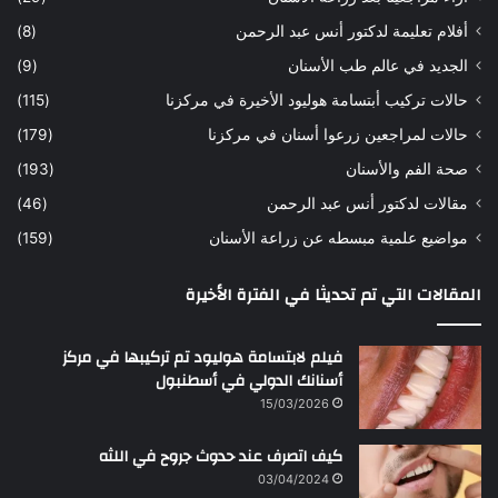
ح
ي
أفلام تعليمة لدكتور أنس عبد الرحمن
(8)
س
د
ن
ا
الجديد في عالم طب الأسنان
(9)
ل
حالات تركيب أبتسامة هوليود الأخيرة في مركزنا
(115)
د
ك
حالات لمراجعين زرعوا أسنان في مركزنا
(179)
ت
صحة الفم والأسنان
(193)
و
ر
مقالات لدكتور أنس عبد الرحمن
(46)
ا
مواضيع علمية مبسطه عن زراعة الأسنان
(159)
ن
س
المقالات التي تم تحديثا في الفترة الأخيرة
ع
ب
د
فيلم لابتسامة هوليود تم تركيبها في مركز
ا
أسنانك الدولي في أسطنبول
ل
15/03/2026
ر
ح
كيف اتصرف عند حدوث جروح في اللثه
م
ن
03/04/2024