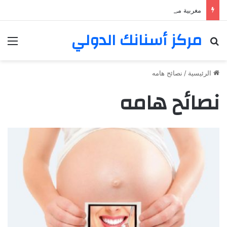
مغربية من مراكش تعيش في فرنسا ركبت أبتسامة هوليود
مركز أسنانك الدولي
بحث عن
الق
الرئيسية
/
نصائح هامه
نصائح هامه