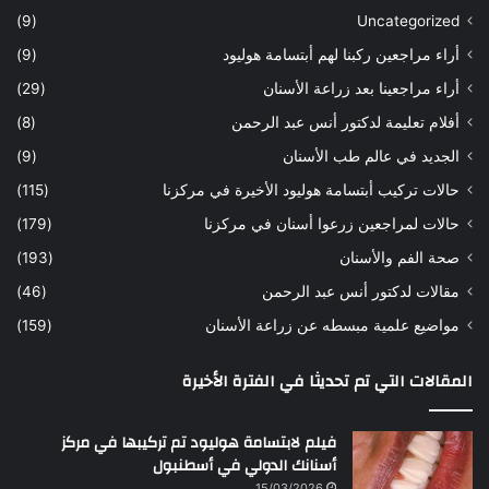
س
ن
(9)
Uncategorized
ا
ا
أراء مراجعين ركبنا لهم أبتسامة هوليود
(9)
ر
ن
ه
ب
أراء مراجعينا بعد زراعة الأسنان
(29)
ح
ي
أفلام تعليمة لدكتور أنس عبد الرحمن
(8)
س
د
ن
ا
الجديد في عالم طب الأسنان
(9)
ل
حالات تركيب أبتسامة هوليود الأخيرة في مركزنا
(115)
د
ك
حالات لمراجعين زرعوا أسنان في مركزنا
(179)
ت
صحة الفم والأسنان
(193)
و
ر
مقالات لدكتور أنس عبد الرحمن
(46)
ا
مواضيع علمية مبسطه عن زراعة الأسنان
(159)
ن
س
المقالات التي تم تحديثا في الفترة الأخيرة
ع
ب
د
فيلم لابتسامة هوليود تم تركيبها في مركز
ا
أسنانك الدولي في أسطنبول
ل
15/03/2026