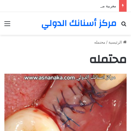
مغربية من مراكش تعيش في فرنسا ركبت أبتسامة هوليود
مركز أسنانك الدولي
بحث عن
الق
الرئيسية
/
محتمله
محتمله