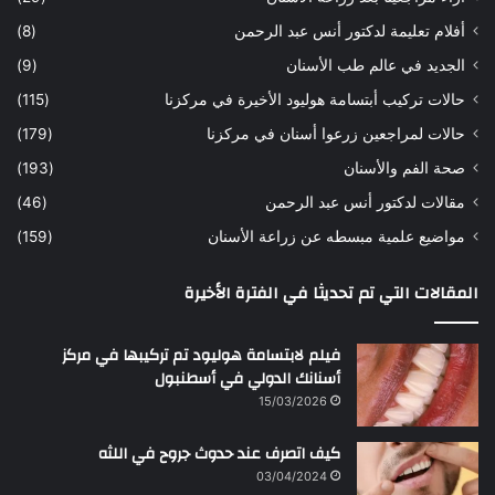
ح
ي
أفلام تعليمة لدكتور أنس عبد الرحمن
(8)
س
د
ن
ا
الجديد في عالم طب الأسنان
(9)
ل
حالات تركيب أبتسامة هوليود الأخيرة في مركزنا
(115)
د
ك
حالات لمراجعين زرعوا أسنان في مركزنا
(179)
ت
صحة الفم والأسنان
(193)
و
ر
مقالات لدكتور أنس عبد الرحمن
(46)
ا
مواضيع علمية مبسطه عن زراعة الأسنان
(159)
ن
س
المقالات التي تم تحديثا في الفترة الأخيرة
ع
ب
د
فيلم لابتسامة هوليود تم تركيبها في مركز
ا
أسنانك الدولي في أسطنبول
ل
15/03/2026
ر
ح
كيف اتصرف عند حدوث جروح في اللثه
م
ن
03/04/2024