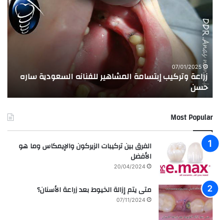
ر
ج
ا
ر
ع
ب
ة
ة
و
ا
ت
ل
ر
ا
07/01/2025
زراعة وتركيب إبتسامة المشاهير للفنانه السعودية ساره
ت
ك
خ
حسن
ا
ي
ت
ب
ا
إ
ل
Most Popular
ب
م
ت
د
س
ر
الفرق بين تركيبات الزيركون والإيمكاس وما هو
ا
س
الأفضل
م
ه
20/04/2024
ة
ا
ا
ل
متى يتم إزالة الخيوط بعد زراعة الأسنان؟
ل
ع
07/11/2024
م
ر
ش
ا