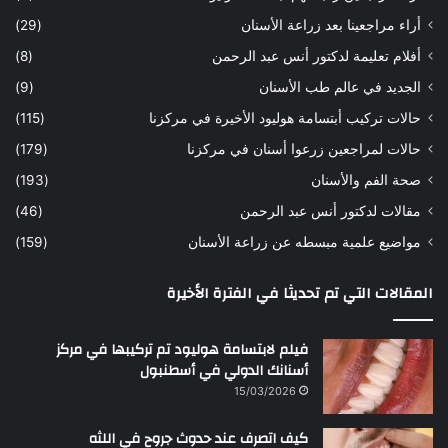
ه
ب
أراء مراجعينا بعد زراعة الأسنان
(29)
ح
ي
أفلام تعليمة لدكتور أنس عبد الرحمن
(8)
س
د
ن
ا
الجديد في عالم طب الأسنان
(9)
ل
حالات تركيب أبتسامة هوليود الأخيرة في مركزنا
(115)
د
ك
حالات لمراجعين زرعوا أسنان في مركزنا
(179)
ت
صحة الفم والأسنان
(193)
و
ر
مقالات لدكتور أنس عبد الرحمن
(46)
ا
مواضيع علمية مبسطه عن زراعة الأسنان
(159)
ن
س
المقالات التي تم تحديثا في الفترة الأخيرة
ع
ب
د
فيلم لابتسامة هوليود تم تركيبها في مركز
ا
أسنانك الدولي في أسطنبول
ل
15/03/2026
ر
ح
كيف اتصرف عند حدوث جروح في اللثه
م