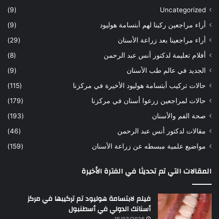
س
ن
(9)
Uncategorized
ا
ا
أراء مراجعين ركبنا لهم أبتسامة هوليود
(9)
ر
ن
ه
ب
أراء مراجعينا بعد زراعة الأسنان
(29)
ح
ي
أفلام تعليمة لدكتور أنس عبد الرحمن
(8)
س
د
ن
ا
الجديد في عالم طب الأسنان
(9)
ل
حالات تركيب أبتسامة هوليود الأخيرة في مركزنا
(115)
د
ك
حالات لمراجعين زرعوا أسنان في مركزنا
(179)
ت
صحة الفم والأسنان
(193)
و
ر
مقالات لدكتور أنس عبد الرحمن
(46)
ا
مواضيع علمية مبسطه عن زراعة الأسنان
(159)
ن
س
المقالات التي تم تحديثا في الفترة الأخيرة
ع
ب
د
فيلم لابتسامة هوليود تم تركيبها في مركز
ا
أسنانك الدولي في أسطنبول
ل
15/03/2026