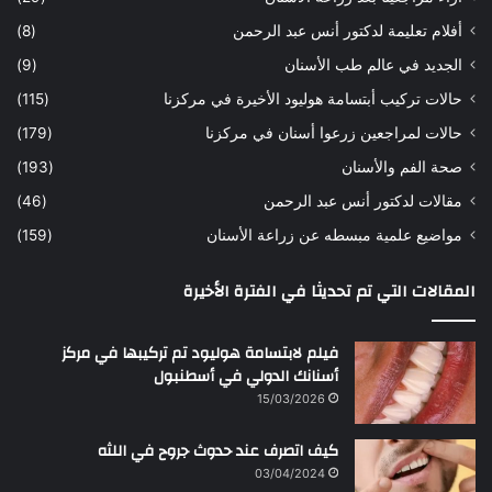
ح
ي
أفلام تعليمة لدكتور أنس عبد الرحمن
(8)
س
د
ن
ا
الجديد في عالم طب الأسنان
(9)
ل
حالات تركيب أبتسامة هوليود الأخيرة في مركزنا
(115)
د
ك
حالات لمراجعين زرعوا أسنان في مركزنا
(179)
ت
صحة الفم والأسنان
(193)
و
ر
مقالات لدكتور أنس عبد الرحمن
(46)
ا
مواضيع علمية مبسطه عن زراعة الأسنان
(159)
ن
س
المقالات التي تم تحديثا في الفترة الأخيرة
ع
ب
د
فيلم لابتسامة هوليود تم تركيبها في مركز
ا
أسنانك الدولي في أسطنبول
ل
15/03/2026
ر
ح
كيف اتصرف عند حدوث جروح في اللثه
م
ن
03/04/2024