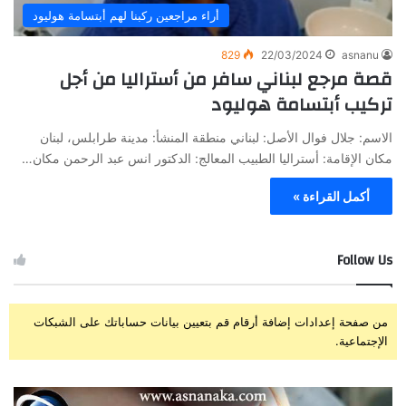
أراء مراجعين ركبنا لهم أبتسامة هوليود
829
22/03/2024
asnanu
قصة مرجع لبناني سافر من أستراليا من أجل
تركيب أبتسامة هوليود
الاسم: جلال فوال الأصل: لبناني منطقة المنشأ: مدينة طرابلس، لبنان
مكان الإقامة: أستراليا الطبيب المعالج: الدكتور انس عبد الرحمن مكان…
أكمل القراءة »
Follow Us
من صفحة إعدادات إضافة أرقام قم بتعيين بيانات حساباتك على الشبكات
الإجتماعية.
ز
ت