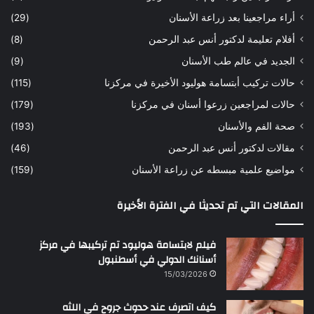
ه
ب
أراء مراجعينا بعد زراعة الأسنان
(29)
ح
ي
أفلام تعليمة لدكتور أنس عبد الرحمن
(8)
س
د
ن
ا
الجديد في عالم طب الأسنان
(9)
ل
حالات تركيب أبتسامة هوليود الأخيرة في مركزنا
(115)
د
ك
حالات لمراجعين زرعوا أسنان في مركزنا
(179)
ت
صحة الفم والأسنان
(193)
و
ر
مقالات لدكتور أنس عبد الرحمن
(46)
ا
مواضيع علمية مبسطه عن زراعة الأسنان
(159)
ن
س
المقالات التي تم تحديثا في الفترة الأخيرة
ع
ب
د
فيلم لابتسامة هوليود تم تركيبها في مركز
ا
أسنانك الدولي في أسطنبول
ل
15/03/2026
ر
ح
كيف اتصرف عند حدوث جروح في اللثه
م