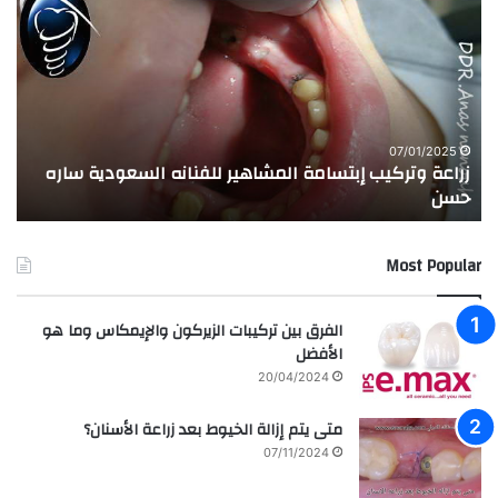
ر
ج
ا
ر
ع
ب
ة
ة
و
ا
ت
ل
ر
ا
07/01/2025
زراعة وتركيب إبتسامة المشاهير للفنانه السعودية ساره
ت
ك
خ
حسن
ا
ي
ت
ب
ا
إ
ل
Most Popular
ب
م
ت
د
س
ر
الفرق بين تركيبات الزيركون والإيمكاس وما هو
ا
س
الأفضل
م
ه
20/04/2024
ة
ا
ا
ل
متى يتم إزالة الخيوط بعد زراعة الأسنان؟
ل
ع
07/11/2024
م
ر
ش
ا