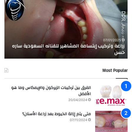
ر
ج
ا
ر
ع
ب
ة
ة
و
ا
ت
ل
ر
ا
07/01/2025
زراعة وتركيب إبتسامة المشاهير للفنانه السعودية ساره
ت
ك
خ
حسن
ا
ي
ت
ب
ا
إ
ل
Most Popular
ب
م
ت
د
س
ر
الفرق بين تركيبات الزيركون والإيمكاس وما هو
ا
س
الأفضل
م
ه
20/04/2024
ة
ا
ا
ل
متى يتم إزالة الخيوط بعد زراعة الأسنان؟
ل
ع
07/11/2024
م
ر
ش
ا