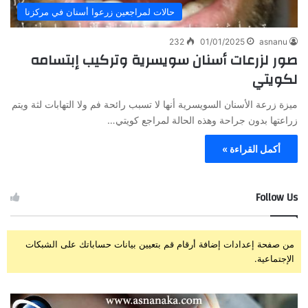
حالات لمراجعين زرعوا أسنان في مركزنا
232
01/01/2025
asnanu
صور لزرعات أسنان سويسرية وتركيب إبتسامه
لكويتي
ميزة زرعة الأسنان السويسرية أنها لا تسبب رائحة فم ولا التهابات لثة ويتم
زراعتها بدون جراحة وهذه الحالة لمراجع كويتي…
أكمل القراءة »
Follow Us
من صفحة إعدادات إضافة أرقام قم بتعيين بيانات حساباتك على الشبكات
الإجتماعية.
ز
ت