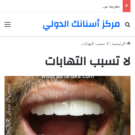
مغربية من مراكش تعيش في فرنسا ركبت أبتسامة هوليود
مركز أسنانك الدولي
بحث عن
الق
الرئيسية
/
لا تسبب التهابات
لا تسبب التهابات