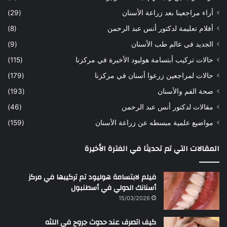
ه
ب
أراء مراجعينا بعد زراعة الأسنان
(29)
ح
ي
أفلام تعليمة لدكتور أنس عبد الرحمن
(8)
س
د
ن
ا
الجديد في عالم طب الأسنان
(9)
ل
حالات تركيب أبتسامة هوليود الأخيرة في مركزنا
(115)
د
ك
حالات لمراجعين زرعوا أسنان في مركزنا
(179)
ت
صحة الفم والأسنان
(193)
و
ر
مقالات لدكتور أنس عبد الرحمن
(46)
ا
مواضيع علمية مبسطه عن زراعة الأسنان
(159)
ن
س
المقالات التي تم تحديثا في الفترة الأخيرة
ع
ب
د
فيلم لابتسامة هوليود تم تركيبها في مركز
ا
أسنانك الدولي في أسطنبول
ل
15/03/2026
ر
ح
كيف اتصرف عند حدوث جروح في اللثه
م