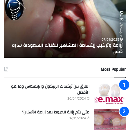
ر
ج
ا
ر
ع
ب
ة
ة
و
ا
ت
ل
ر
ا
07/01/2025
زراعة وتركيب إبتسامة المشاهير للفنانه السعودية ساره
ت
ك
خ
حسن
ا
ي
ت
ب
ا
إ
ل
Most Popular
ب
م
ت
د
س
ر
الفرق بين تركيبات الزيركون والإيمكاس وما هو
ا
س
الأفضل
م
ه
20/04/2024
ة
ا
ا
ل
متى يتم إزالة الخيوط بعد زراعة الأسنان؟
ل
ع
07/11/2024
م
ر
ش
ا