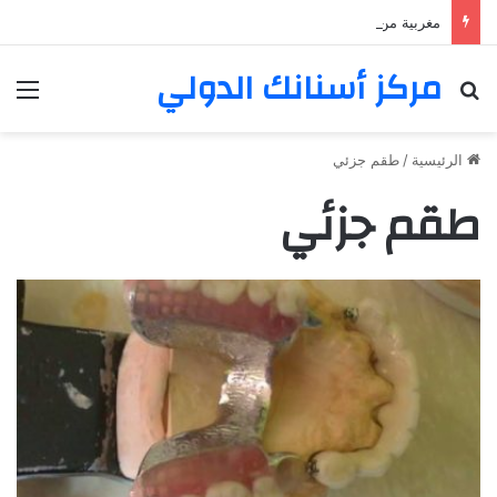
مغربية من مراكش تعيش في فرنسا ركبت أبتسامة هوليود
مركز أسنانك الدولي
بحث عن
الق
الرئيسية
/
طقم جزئي
طقم جزئي