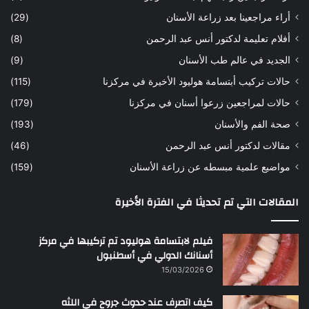
ه
ب
أراء مراجعينا بعد زراعة الأسنان
(29)
ح
ي
أفلام تعليمة لدكتور أنس عبد الرحمن
(8)
س
د
ن
ا
الجديد في عالم طب الأسنان
(9)
ل
حالات تركيب أبتسامة هوليود الأخيرة في مركزنا
(115)
د
ك
حالات لمراجعين زرعوا أسنان في مركزنا
(179)
ت
صحة الفم والأسنان
(193)
و
ر
مقالات لدكتور أنس عبد الرحمن
(46)
ا
مواضيع علمية مبسطه عن زراعة الأسنان
(159)
ن
س
المقالات التي تم تحديثا في الفترة الأخيرة
ع
ب
د
فيلم لابتسامة هوليود تم تركيبها في مركز
ا
أسنانك الدولي في أسطنبول
ل
15/03/2026
ر
ح
كيف اتصرف عند حدوث جروح في اللثه
م