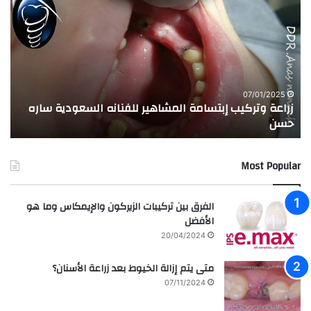
ر
ج
ا
ر
ع
ب
ة
ة
و
ا
ت
ل
ر
ا
07/01/2025
زراعة وتركيب إبتسامة المشاهير للفنانه السعودية ساره
ت
ك
خ
حسن
ا
ي
ت
ب
ا
إ
ل
Most Popular
ب
م
ت
د
س
ر
الفرق بين تركيبات الزيركون والإيمكاس وما هو
ا
س
الأفضل
م
ه
20/04/2024
ة
ا
ا
ل
متى يتم إزالة الخيوط بعد زراعة الأسنان؟
ل
ع
07/11/2024
م
ر
ش
ا