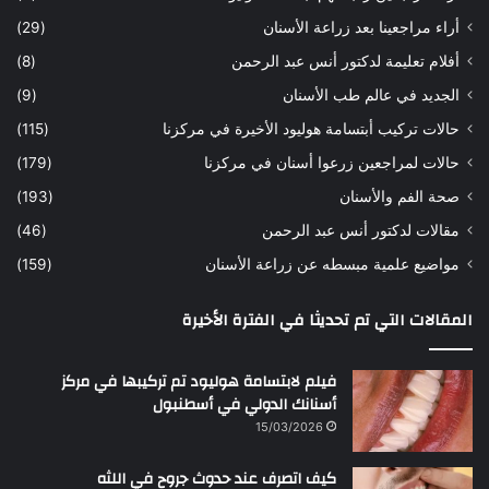
ه
ب
أراء مراجعينا بعد زراعة الأسنان
(29)
ح
ي
أفلام تعليمة لدكتور أنس عبد الرحمن
(8)
س
د
ن
ا
الجديد في عالم طب الأسنان
(9)
ل
حالات تركيب أبتسامة هوليود الأخيرة في مركزنا
(115)
د
ك
حالات لمراجعين زرعوا أسنان في مركزنا
(179)
ت
صحة الفم والأسنان
(193)
و
ر
مقالات لدكتور أنس عبد الرحمن
(46)
ا
مواضيع علمية مبسطه عن زراعة الأسنان
(159)
ن
س
المقالات التي تم تحديثا في الفترة الأخيرة
ع
ب
د
فيلم لابتسامة هوليود تم تركيبها في مركز
ا
أسنانك الدولي في أسطنبول
ل
15/03/2026
ر
ح
كيف اتصرف عند حدوث جروح في اللثه
م