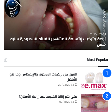
ر
ج
ا
ر
ع
ب
ة
ة
و
ا
ت
ل
ر
ا
07/01/2025
زراعة وتركيب إبتسامة المشاهير للفنانه السعودية ساره
ت
ك
خ
حسن
ا
ي
ت
ب
ا
إ
ل
Most Popular
ب
م
ت
د
س
ر
الفرق بين تركيبات الزيركون والإيمكاس وما هو
ا
س
الأفضل
م
ه
20/04/2024
ة
ا
ا
ل
متى يتم إزالة الخيوط بعد زراعة الأسنان؟
ل
ع
07/11/2024
م
ر
ش
ا