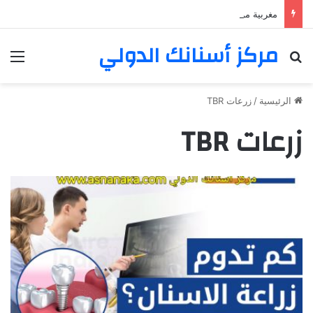
مغربية من مراكش تعيش في فرنسا ركبت أبتسامة هوليود
مركز أسنانك الدولي
بحث عن
الق
الرئيسية
/
زرعات TBR
زرعات TBR