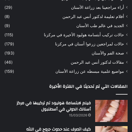
ه
ب
أراء مراجعينا بعد زراعة الأسنان
(29)
ح
ي
أفلام تعليمة لدكتور أنس عبد الرحمن
(8)
س
د
ن
ا
الجديد في عالم طب الأسنان
(9)
ل
حالات تركيب أبتسامة هوليود الأخيرة في مركزنا
(115)
د
ك
حالات لمراجعين زرعوا أسنان في مركزنا
(179)
ت
صحة الفم والأسنان
(193)
و
ر
مقالات لدكتور أنس عبد الرحمن
(46)
ا
مواضيع علمية مبسطه عن زراعة الأسنان
(159)
ن
س
المقالات التي تم تحديثا في الفترة الأخيرة
ع
ب
د
فيلم لابتسامة هوليود تم تركيبها في مركز
ا
أسنانك الدولي في أسطنبول
ل
15/03/2026
ر
ح
كيف اتصرف عند حدوث جروح في اللثه
م