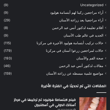
س
ن
(9)
Uncategorized
ا
ا
أراء مراجعين ركبنا لهم أبتسامة هوليود
(9)
ر
ن
ه
ب
أراء مراجعينا بعد زراعة الأسنان
(29)
ح
ي
أفلام تعليمة لدكتور أنس عبد الرحمن
(8)
س
د
ن
ا
الجديد في عالم طب الأسنان
(9)
ل
حالات تركيب أبتسامة هوليود الأخيرة في مركزنا
(115)
د
ك
حالات لمراجعين زرعوا أسنان في مركزنا
(179)
ت
صحة الفم والأسنان
(193)
و
ر
مقالات لدكتور أنس عبد الرحمن
(46)
ا
مواضيع علمية مبسطه عن زراعة الأسنان
(159)
ن
س
المقالات التي تم تحديثا في الفترة الأخيرة
ع
ب
د
فيلم لابتسامة هوليود تم تركيبها في مركز
ا
أسنانك الدولي في أسطنبول
ل
15/03/2026