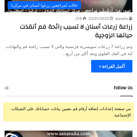
حالات لمراجعين زرعوا أسنان في مركزنا
216
02/01/2025
asnanu
زراعة زرعات أسنان لا تسبب رائحة فم أنقذت
حياتها الزوجية
وتم زراعة 7 زرعات سويسرية فرنسية والتي لا تسبب رائحة فم والتهابات
لثة في الفك العلوي وبعد أكثر من أربع…
أكمل القراءة »
Follow Us
من صفحة إعدادات إضافة أرقام قم بتعيين بيانات حساباتك على الشبكات
الإجتماعية.
ز
ت