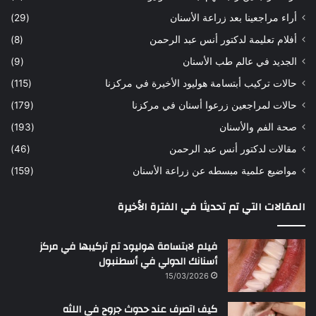
ه
ب
أراء مراجعينا بعد زراعة الأسنان
(29)
ح
ي
أفلام تعليمة لدكتور أنس عبد الرحمن
(8)
س
د
ن
ا
الجديد في عالم طب الأسنان
(9)
ل
حالات تركيب أبتسامة هوليود الأخيرة في مركزنا
(115)
د
ك
حالات لمراجعين زرعوا أسنان في مركزنا
(179)
ت
صحة الفم والأسنان
(193)
و
ر
مقالات لدكتور أنس عبد الرحمن
(46)
ا
مواضيع علمية مبسطه عن زراعة الأسنان
(159)
ن
س
المقالات التي تم تحديثا في الفترة الأخيرة
ع
ب
د
فيلم لابتسامة هوليود تم تركيبها في مركز
ا
أسنانك الدولي في أسطنبول
ل
15/03/2026
ر
ح
كيف اتصرف عند حدوث جروح في اللثه
م