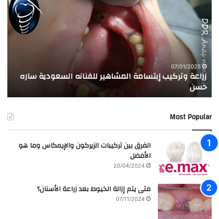
ر
ج
ا
ر
ع
ب
ة
ة
و
ا
ت
ل
ر
ا
07/01/2025
زراعة وتركيب إبتسامة المشاهير للفنانه السعودية ساره
ت
ك
خ
حسن
ا
ي
ت
ب
ا
إ
ل
Most Popular
ب
م
ت
د
س
ر
الفرق بين تركيبات الزيركون والإيمكاس وما هو
ا
س
الأفضل
م
ه
20/04/2024
ة
ا
ا
ل
متى يتم إزالة الخيوط بعد زراعة الأسنان؟
ل
ع
07/11/2024
م
ر
ش
ا