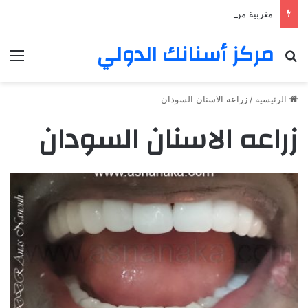
مغربية من مراكش تعيش في فرنسا ركبت أبتسامة هوليود
مركز أسنانك الدولي
بحث عن
الق
الرئيسية
/
زراعه الاسنان السودان
زراعه الاسنان السودان