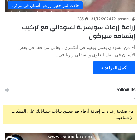
حالات لمراجعين زرعوا أسنان في مركزنا
285
31/12/2024
asnanu
زراعة زرعات سويسرية لسوداني مع تركيب
إبتسامه سيركون
أخ من السودان يعمل ويقيم في أنكلترى ، يعاني من فقد في بعض
الأسنان في الفك العلوي والسفلي زارنا في…
أكمل القراءة »
Follow Us
من صفحة إعدادات إضافة أرقام قم بتعيين بيانات حساباتك على الشبكات
الإجتماعية.
ز
ت