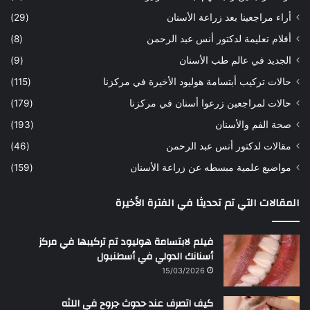
ه
ب
أراء مراجعينا بعد زراعة الأسنان
(29)
ح
ي
أفلام تعليمة لدكتور أنس عبد الرحمن
(8)
س
د
ن
ا
الجديد في عالم طب الأسنان
(9)
ل
حالات تركيب أبتسامة هوليود الأخيرة في مركزنا
(115)
د
ك
حالات لمراجعين زرعوا أسنان في مركزنا
(179)
ت
صحة الفم والأسنان
(193)
و
ر
مقالات لدكتور أنس عبد الرحمن
(46)
ا
مواضيع علمية مبسطه عن زراعة الأسنان
(159)
ن
س
المقالات التي تم تحديثا في الفترة الأخيرة
ع
ب
د
فيلم لابتسامة هوليود تم تركيبها في مركز
ا
أسنانك الدولي في أسطنبول
ل
15/03/2026
ر
ح
كيف اتصرف عند حدوث جروح في اللثه
م