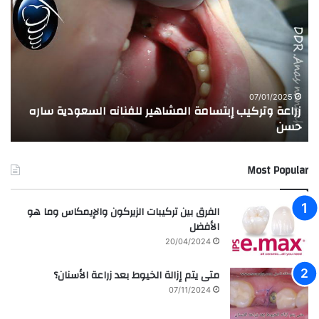
ر
ج
ا
ر
ع
ب
ة
ة
و
ا
ت
ل
ر
ا
07/01/2025
زراعة وتركيب إبتسامة المشاهير للفنانه السعودية ساره
ت
ك
خ
حسن
ا
ي
ت
ب
ا
إ
ل
Most Popular
ب
م
ت
د
س
ر
الفرق بين تركيبات الزيركون والإيمكاس وما هو
ا
س
الأفضل
م
ه
20/04/2024
ة
ا
ا
ل
متى يتم إزالة الخيوط بعد زراعة الأسنان؟
ل
ع
07/11/2024
م
ر
ش
ا