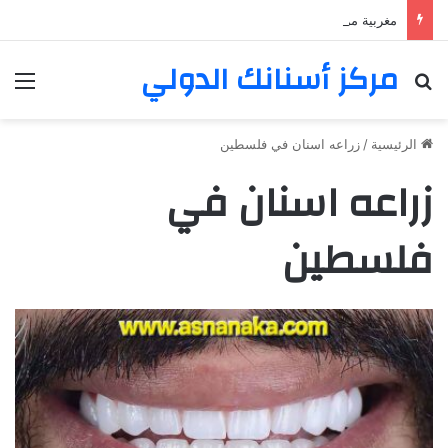
مغربية من مراكش تعيش في فرنسا ركبت أبتسامة هوليود
مركز أسنانك الدولي
بحث عن
الق
الرئيسية
/
زراعه اسنان في فلسطين
زراعه اسنان في
فلسطين