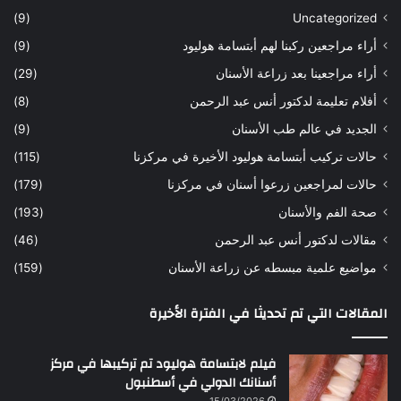
س
ن
(9)
Uncategorized
ا
ا
أراء مراجعين ركبنا لهم أبتسامة هوليود
(9)
ر
ن
ه
ب
أراء مراجعينا بعد زراعة الأسنان
(29)
ح
ي
أفلام تعليمة لدكتور أنس عبد الرحمن
(8)
س
د
ن
ا
الجديد في عالم طب الأسنان
(9)
ل
حالات تركيب أبتسامة هوليود الأخيرة في مركزنا
(115)
د
ك
حالات لمراجعين زرعوا أسنان في مركزنا
(179)
ت
صحة الفم والأسنان
(193)
و
ر
مقالات لدكتور أنس عبد الرحمن
(46)
ا
مواضيع علمية مبسطه عن زراعة الأسنان
(159)
ن
س
المقالات التي تم تحديثا في الفترة الأخيرة
ع
ب
د
فيلم لابتسامة هوليود تم تركيبها في مركز
ا
أسنانك الدولي في أسطنبول
ل
15/03/2026