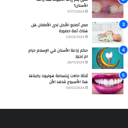
م
ر
الأسنان؟
ش
ا
07/11/2024
ا
ق
ه
ي
مص أصابع الأرجل لدى الأطفال هل
ي
ة
هناك ثمة خطورة
ر
م
ل
ع
23/03/2024
ل
ز
ف
ر
حكم زراعة الأسنان في الإسلام حرام
ن
ا
ام تجوز
ا
ع
28/11/2024
ن
ة
ه
و
ثلاثة حالات إبتسامة هوليود ركبناها
ا
ع
هذا الأسبوع شاهد الأن
ل
ل
04/02/2024
س
ا
ع
ج
و
ا
د
ل
ي
أ
ة
س
س
ن