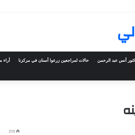
ش في فرنسا ركبت أبتسامة هوليود
لي
كتور أنس عبد الرحمن
حالات لمراجعين زرعوا أسنان في مركزنا
أراء م
نه
210