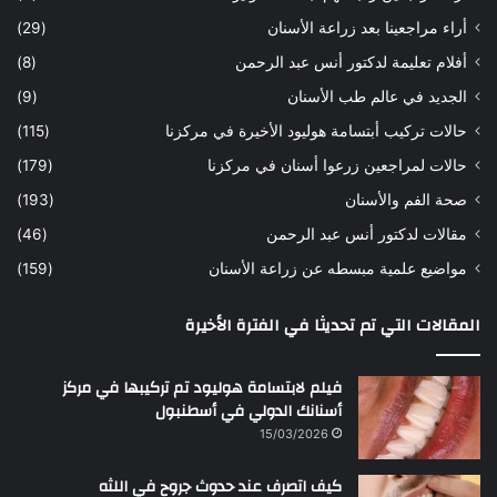
ه
ب
أراء مراجعينا بعد زراعة الأسنان
(29)
ح
ي
أفلام تعليمة لدكتور أنس عبد الرحمن
(8)
س
د
ن
ا
الجديد في عالم طب الأسنان
(9)
ل
حالات تركيب أبتسامة هوليود الأخيرة في مركزنا
(115)
د
ك
حالات لمراجعين زرعوا أسنان في مركزنا
(179)
ت
صحة الفم والأسنان
(193)
و
ر
مقالات لدكتور أنس عبد الرحمن
(46)
ا
مواضيع علمية مبسطه عن زراعة الأسنان
(159)
ن
س
المقالات التي تم تحديثا في الفترة الأخيرة
ع
ب
د
فيلم لابتسامة هوليود تم تركيبها في مركز
ا
أسنانك الدولي في أسطنبول
ل
15/03/2026
ر
ح
كيف اتصرف عند حدوث جروح في اللثه
م