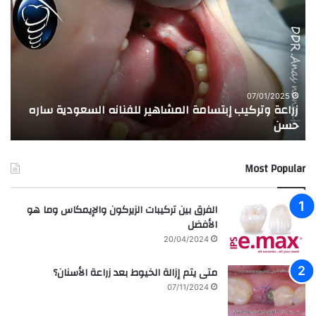
ر
ج
ا
ر
ع
ب
ة
ة
و
ا
ت
ل
ر
ا
07/01/2025
زراعة وتركيب إبتسامة المشاهير للفنانه السعودية ساره
ت
ك
خ
حسن
ا
ي
ت
ب
ا
إ
ل
Most Popular
ب
م
ت
د
س
ر
الفرق بين تركيبات الزيركون والإيمكاس وما هو
ا
س
الأفضل
م
ه
20/04/2024
ة
ا
ا
ل
متى يتم إزالة الخيوط بعد زراعة الأسنان؟
ل
ع
07/11/2024
م
ر
ش
ا