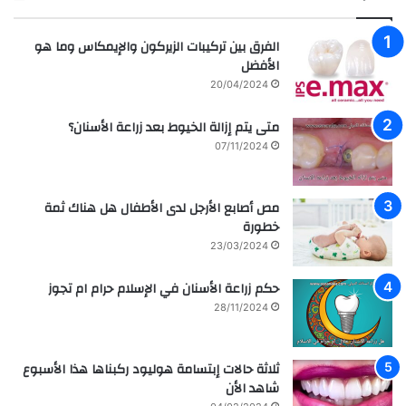
ت
د
س
ر
الفرق بين تركيبات الزيركون والإيمكاس وما هو
ا
س
الأفضل
م
ه
20/04/2024
ة
ا
ا
ل
متى يتم إزالة الخيوط بعد زراعة الأسنان؟
ل
ع
07/11/2024
م
ر
ش
ا
ا
ق
مص أصابع الأرجل لدى الأطفال هل هناك ثمة
ه
ي
خطورة
ي
ة
ر
م
23/03/2024
ل
ع
ل
ز
حكم زراعة الأسنان في الإسلام حرام ام تجوز
ف
ر
28/11/2024
ن
ا
ا
ع
ن
ة
ثلاثة حالات إبتسامة هوليود ركبناها هذا الأسبوع
ه
و
شاهد الأن
ا
ع