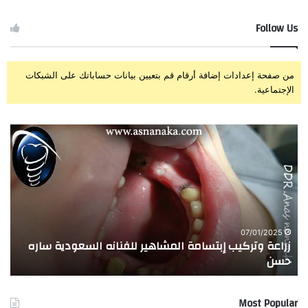
Follow Us
من صفحة إعدادات إضافة أرقام قم بتعيين بيانات حساباتك على الشبكات
الإجتماعية.
ز
ت
ر
ج
ا
ر
ع
ب
ة
ة
و
ا
ت
ل
ر
ا
07/01/2025
زراعة وتركيب إبتسامة المشاهير للفنانه السعودية ساره
ت
ك
خ
حسن
ا
ي
ت
ب
ا
إ
ل
Most Popular
ب
م