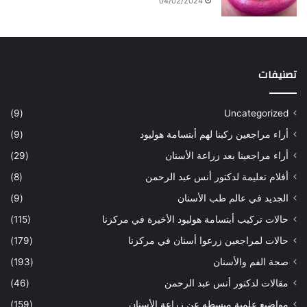
04/02/2024
ل
ل
س
ا
ع
ج
و
ا
د
ل
تصنيفات
ي
أ
ة
س
س
ن
(9)
Uncategorized
ا
ا
أراء مراجعين ركبنا لهم أبتسامة هوليود
(9)
ر
ن
ه
ب
أراء مراجعينا بعد زراعة الأسنان
(29)
ح
ي
أفلام تعليمة لدكتور أنس عبد الرحمن
(8)
س
د
ن
ا
الجديد في عالم طب الأسنان
(9)
ل
حالات تركيب أبتسامة هوليود الأخيرة في مركزنا
(115)
د
ك
حالات لمراجعين زرعوا أسنان في مركزنا
(179)
ت
صحة الفم والأسنان
(193)
و
ر
مقالات لدكتور أنس عبد الرحمن
(46)
ا
مواضيع علمية مبسطه عن زراعة الأسنان
(159)