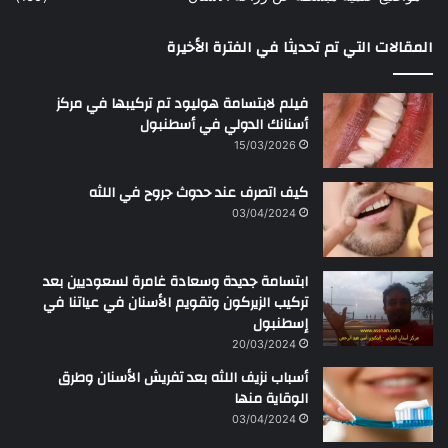
ن
س
المقالات التي تم تحديثا في الفترة الأخيرة
ع
ب
د
فيلم لابتسامة هوليود تم تركيبها في مركز
ا
أسنانك الدولي في أسطنبول
ل
15/03/2026
ر
ح
كيف اتصرف عند حدوث جروح في اللثه
م
ن
03/04/2024
ابتسامة جديدة وسعادة غامرة لسعوديين بعد
تركيب الزيركون وتقويم الأسنان في عياتنا في
إسطنبول
20/03/2024
أسباب نزيف اللثه بعد تفريش الأسنان وطرق
الوقاية منها
03/04/2024