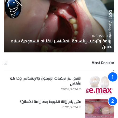
ر
ج
ا
ر
ع
ب
ة
ة
و
ا
ت
ل
ر
ا
07/01/2025
زراعة وتركيب إبتسامة المشاهير للفنانه السعودية ساره
ت
ك
خ
حسن
ا
ي
ت
ب
ا
إ
ل
Most Popular
ب
م
ت
د
س
ر
الفرق بين تركيبات الزيركون والإيمكاس وما هو
ا
س
الأفضل
م
ه
20/04/2024
ة
ا
ا
ل
متى يتم إزالة الخيوط بعد زراعة الأسنان؟
ل
ع
07/11/2024
م
ر
ش
ا