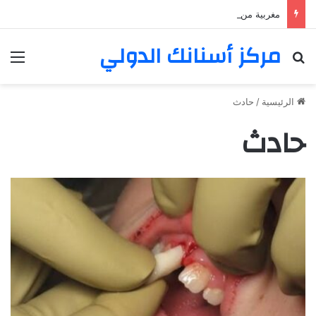
مغربية من مراكش تعيش في فرنسا ركبت أبتسامة هوليود
مركز أسنانك الدولي
بحث عن
الق
الرئيسية
/
حادث
حادث