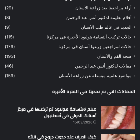
ه
ب
أراء مراجعينا بعد زراعة الأسنان
(29)
ح
ي
أفلام تعليمة لدكتور أنس عبد الرحمن
(8)
س
د
ن
ا
الجديد في عالم طب الأسنان
(9)
ل
حالات تركيب أبتسامة هوليود الأخيرة في مركزنا
(115)
د
ك
حالات لمراجعين زرعوا أسنان في مركزنا
(179)
ت
صحة الفم والأسنان
(193)
و
ر
مقالات لدكتور أنس عبد الرحمن
(46)
ا
مواضيع علمية مبسطه عن زراعة الأسنان
(159)
ن
س
المقالات التي تم تحديثا في الفترة الأخيرة
ع
ب
د
فيلم لابتسامة هوليود تم تركيبها في مركز
ا
أسنانك الدولي في أسطنبول
ل
15/03/2026
ر
ح
كيف اتصرف عند حدوث جروح في اللثه
م