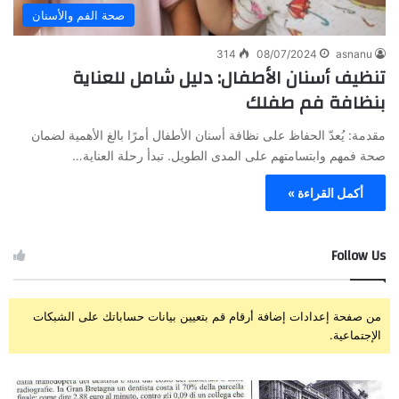
صحة الفم والأسنان
314
08/07/2024
asnanu
تنظيف أسنان الأطفال: دليل شامل للعناية
بنظافة فم طفلك
مقدمة: يُعدّ الحفاظ على نظافة أسنان الأطفال أمرًا بالغ الأهمية لضمان
صحة فمهم وابتسامتهم على المدى الطويل. تبدأ رحلة العناية…
أكمل القراءة »
Follow Us
من صفحة إعدادات إضافة أرقام قم بتعيين بيانات حساباتك على الشبكات
الإجتماعية.
ا
ز