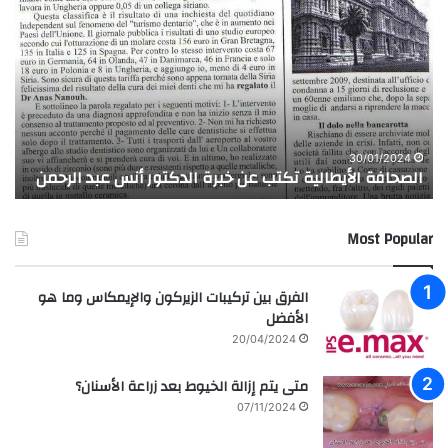
ل
ر
ص
ا
ح
ع
ا
ة
ف
و
ة
ت
ا
ر
ز
ل
ك
30/01/2024
الصحافة الأيطالية تكتب عن خبرة الدكتور أنس عبد الرحمن
ح
أ
ي
ي
ب
ط
إ
Most Popular
ا
ب
ل
ت
ي
س
الفرق بين تركيبات الزيركون والإيمكاس وما هو
ة
ا
الأفضل
ت
م
20/04/2024
ك
ة
ت
ا
متى يتم إزالة الخيوط بعد زراعة الأسنان؟
ب
ل
07/11/2024
ع
م
ن
ش