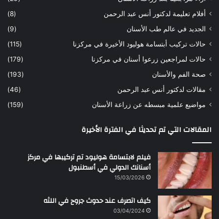
ح
ي
أفلام تعليمة لدكتور أنس عبد الرحمن
(8)
س
د
ن
ا
الجديد في عالم طب الأسنان
(9)
ل
حالات تركيب أبتسامة هوليود الأخيرة في مركزنا
(115)
د
ك
حالات لمراجعين زرعوا أسنان في مركزنا
(179)
ت
صحة الفم والأسنان
(193)
و
ر
مقالات لدكتور أنس عبد الرحمن
(46)
ا
مواضيع علمية مبسطه عن زراعة الأسنان
(159)
ن
س
المقالات التي تم تحديثا في الفترة الأخيرة
ع
ب
د
فيلم لابتسامة هوليود تم تركيبها في مركز
ا
أسنانك الدولي في أسطنبول
ل
15/03/2026
ر
ح
كيف اتصرف عند حدوث جروح في اللثه
م
ن
03/04/2024