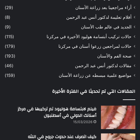
ه
ب
أراء مراجعينا بعد زراعة الأسنان
(29)
ح
ي
أفلام تعليمة لدكتور أنس عبد الرحمن
(8)
س
د
ن
ا
الجديد في عالم طب الأسنان
(9)
ل
حالات تركيب أبتسامة هوليود الأخيرة في مركزنا
(115)
د
ك
حالات لمراجعين زرعوا أسنان في مركزنا
(179)
ت
صحة الفم والأسنان
(193)
و
ر
مقالات لدكتور أنس عبد الرحمن
(46)
ا
مواضيع علمية مبسطه عن زراعة الأسنان
(159)
ن
س
المقالات التي تم تحديثا في الفترة الأخيرة
ع
ب
د
فيلم لابتسامة هوليود تم تركيبها في مركز
ا
أسنانك الدولي في أسطنبول
ل
15/03/2026
ر
ح
كيف اتصرف عند حدوث جروح في اللثه
م