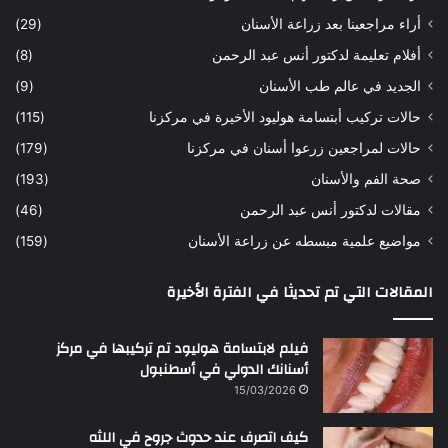
ه
ب
أراء مراجعينا بعد زراعة الأسنان
(29)
ح
ي
أفلام تعليمة لدكتور أنس عبد الرحمن
(8)
س
د
ن
ا
الجديد في عالم طب الأسنان
(9)
ل
حالات تركيب أبتسامة هوليود الأخيرة في مركزنا
(115)
د
ك
حالات لمراجعين زرعوا أسنان في مركزنا
(179)
ت
صحة الفم والأسنان
(193)
و
ر
مقالات لدكتور أنس عبد الرحمن
(46)
ا
مواضيع علمية مبسطه عن زراعة الأسنان
(159)
ن
س
المقالات التي تم تحديثا في الفترة الأخيرة
ع
ب
د
فيلم لابتسامة هوليود تم تركيبها في مركز
ا
أسنانك الدولي في أسطنبول
ل
15/03/2026
ر
ح
كيف اتصرف عند حدوث جروح في اللثه
م