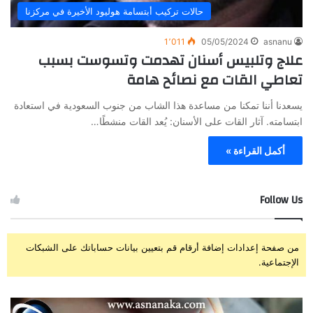
حالات تركيب أبتسامة هوليود الأخيرة في مركزنا
1٬011
05/05/2024
asnanu
علاج وتلبيس أسنان تهدمت وتسوست بسبب
تعاطي القات مع نصائح هامة
يسعدنا أننا تمكنا من مساعدة هذا الشاب من جنوب السعودية في استعادة
ابتسامته. آثار القات على الأسنان: يُعد القات منشطًا…
أكمل القراءة »
Follow Us
من صفحة إعدادات إضافة أرقام قم بتعيين بيانات حساباتك على الشبكات
الإجتماعية.
ز
ت