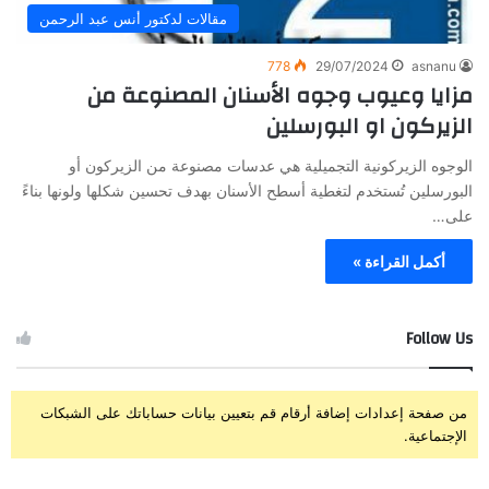
مقالات لدكتور أنس عبد الرحمن
778
29/07/2024
asnanu
مزايا وعيوب وجوه الأسنان المصنوعة من
الزيركون او البورسلين
الوجوه الزيركونية التجميلية هي عدسات مصنوعة من الزيركون أو
البورسلين تُستخدم لتغطية أسطح الأسنان بهدف تحسين شكلها ولونها بناءً
على…
أكمل القراءة »
Follow Us
من صفحة إعدادات إضافة أرقام قم بتعيين بيانات حساباتك على الشبكات
الإجتماعية.