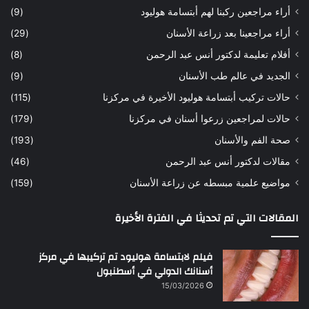
أراء مراجعين ركبنا لهم أبتسامة هوليود
(9)
ر
ن
ه
ب
أراء مراجعينا بعد زراعة الأسنان
(29)
ح
ي
أفلام تعليمة لدكتور أنس عبد الرحمن
(8)
س
د
ن
ا
الجديد في عالم طب الأسنان
(9)
ل
حالات تركيب أبتسامة هوليود الأخيرة في مركزنا
(115)
د
ك
حالات لمراجعين زرعوا أسنان في مركزنا
(179)
ت
صحة الفم والأسنان
(193)
و
ر
مقالات لدكتور أنس عبد الرحمن
(46)
ا
مواضيع علمية مبسطه عن زراعة الأسنان
(159)
ن
س
المقالات التي تم تحديثا في الفترة الأخيرة
ع
ب
د
فيلم لابتسامة هوليود تم تركيبها في مركز
ا
أسنانك الدولي في أسطنبول
ل
15/03/2026
ر
ح