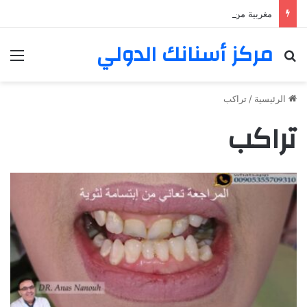
مغربية من مراكش تعيش في فرنسا ركبت أبتسامة هوليود
مركز أسنانك الدولي
بحث عن
الق
الرئيسية
/
تراكب
تراكب