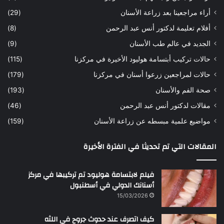
ه
ب
أراء مراجعينا بعد زراعة الأسنان
(29)
ح
ي
أفلام تعليمة لدكتور أنس عبد الرحمن
(8)
س
د
ن
ا
الجديد في عالم طب الأسنان
(9)
ل
حالات تركيب أبتسامة هوليود الأخيرة في مركزنا
(115)
د
ك
حالات لمراجعين زرعوا أسنان في مركزنا
(179)
ت
صحة الفم والأسنان
(193)
و
ر
مقالات لدكتور أنس عبد الرحمن
(46)
ا
مواضيع علمية مبسطه عن زراعة الأسنان
(159)
ن
س
المقالات التي تم تحديثا في الفترة الأخيرة
ع
ب
د
فيلم لابتسامة هوليود تم تركيبها في مركز
ا
أسنانك الدولي في أسطنبول
ل
15/03/2026
ر
ح
كيف اتصرف عند حدوث جروح في اللثه
م