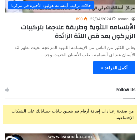
حالات تركيب أبتسامة هوليود الأخيرة في مركزنا
890
22/04/2024
asnanu
الأبتسامه اللثوية وطريقة علاجها بتركيبات
الزيركون بعد قص اللثة الزائدة
يعاني الكثير من الناس من الإبتسامة اللثوية المزعجه بحيث تظهر لثة
الأسنان عند اي أبتسامه ، طب الأسنان الحديث وجد…
أكمل القراءة »
Follow Us
من صفحة إعدادات إضافة أرقام قم بتعيين بيانات حساباتك على الشبكات
الإجتماعية.
ز
ت