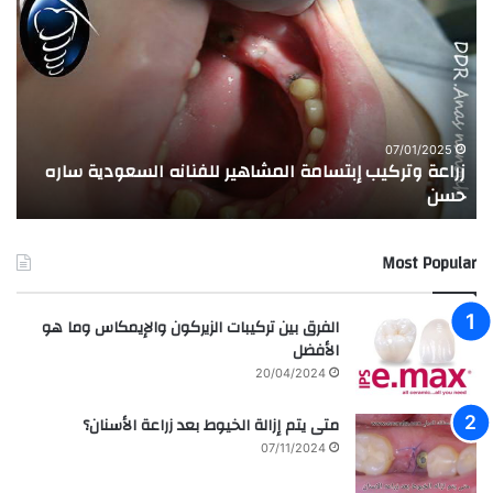
ر
ج
ا
ر
ع
ب
ة
ة
و
ا
ت
ل
ر
ا
07/01/2025
زراعة وتركيب إبتسامة المشاهير للفنانه السعودية ساره
ت
ك
خ
حسن
ا
ي
ت
ب
ا
إ
ل
Most Popular
ب
م
ت
د
س
ر
الفرق بين تركيبات الزيركون والإيمكاس وما هو
ا
س
الأفضل
م
ه
20/04/2024
ة
ا
ا
ل
متى يتم إزالة الخيوط بعد زراعة الأسنان؟
ل
ع
07/11/2024
م
ر
ش
ا