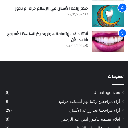
ل
ع
ل
ز
حكم زراعة الأسنان في الإسلام حرام ام تجوز
ف
ر
28/11/2024
ن
ا
ا
ع
ن
ة
ثلاثة حالات إبتسامة هوليود ركبناها هذا الأسبوع
ه
و
شاهد الأن
ا
ع
04/02/2024
ل
ل
س
ا
ع
ج
و
ا
د
ل
تصنيفات
ي
أ
ة
س
س
ن
(9)
Uncategorized
ا
ا
أراء مراجعين ركبنا لهم أبتسامة هوليود
(9)
ر
ن
ه
ب
أراء مراجعينا بعد زراعة الأسنان
(29)
ح
ي
أفلام تعليمة لدكتور أنس عبد الرحمن
(8)
س
د
ن
ا