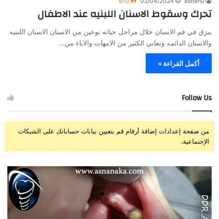
610
02/04/2024
asnanu
تحرك وسقوط الاسنان اللبنيه عند الاطفال
يبزق في فم الانسان خلال مراحل حياته نوعين من الاسنان الاسنان اللبنيه
والاسنان الدائمه وتعاني الكثير من الامهات والاباء من…
أكمل القراءة »
Follow Us
من صفحة إعدادات إضافة أرقام قم بتعيين بيانات حساباتك على الشبكات
الإجتماعية.
ز
ت
ر
ج
ا
ر
ع
ب
ة
ة