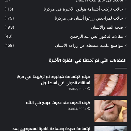
الجديد في عالم طب الأسنان
(9)
ل
حالات تركيب أبتسامة هوليود الأخيرة في مركزنا
(115)
د
ك
حالات لمراجعين زرعوا أسنان في مركزنا
(179)
ت
صحة الفم والأسنان
(193)
و
ر
مقالات لدكتور أنس عبد الرحمن
(46)
ا
مواضيع علمية مبسطه عن زراعة الأسنان
(159)
ن
س
المقالات التي تم تحديثا في الفترة الأخيرة
ع
ب
د
فيلم لابتسامة هوليود تم تركيبها في مركز
ا
أسنانك الدولي في أسطنبول
ل
15/03/2026
ر
ح
كيف اتصرف عند حدوث جروح في اللثه
م
ن
03/04/2024
ابتسامة جديدة وسعادة غامرة لسعوديين بعد