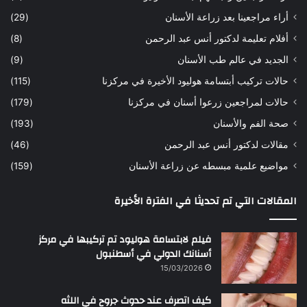
ه
ب
أراء مراجعينا بعد زراعة الأسنان
(29)
ح
ي
أفلام تعليمة لدكتور أنس عبد الرحمن
(8)
س
د
ن
ا
الجديد في عالم طب الأسنان
(9)
ل
حالات تركيب أبتسامة هوليود الأخيرة في مركزنا
(115)
د
ك
حالات لمراجعين زرعوا أسنان في مركزنا
(179)
ت
صحة الفم والأسنان
(193)
و
ر
مقالات لدكتور أنس عبد الرحمن
(46)
ا
مواضيع علمية مبسطه عن زراعة الأسنان
(159)
ن
س
المقالات التي تم تحديثا في الفترة الأخيرة
ع
ب
د
فيلم لابتسامة هوليود تم تركيبها في مركز
ا
أسنانك الدولي في أسطنبول
ل
15/03/2026
ر
ح
كيف اتصرف عند حدوث جروح في اللثه
م