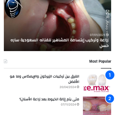
ر
ج
ا
ر
ع
ب
ة
ة
و
ا
ت
ل
ر
ا
07/01/2025
زراعة وتركيب إبتسامة المشاهير للفنانه السعودية ساره
ت
ك
خ
حسن
ا
ي
ت
ب
ا
إ
ل
Most Popular
ب
م
ت
د
س
ر
الفرق بين تركيبات الزيركون والإيمكاس وما هو
ا
س
الأفضل
م
ه
20/04/2024
ة
ا
ا
ل
متى يتم إزالة الخيوط بعد زراعة الأسنان؟
ل
ع
07/11/2024
م
ر
ش
ا