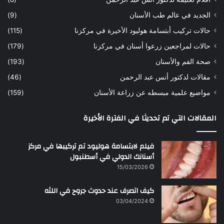
س
د
ن
ا
الجديد في عالم طب الأسنان
(9)
ل
حالات تركيب أبتسامة هوليود الأخيرة في مركزنا
(115)
د
ك
حالات لمراجعين زرعوا أسنان في مركزنا
(179)
ت
صحة الفم والأسنان
(193)
و
ر
مقالات لدكتور أنس عبد الرحمن
(46)
ا
مواضيع علمية مبسطه عن زراعة الأسنان
(159)
ن
س
المقالات التي تم تحديثا في الفترة الأخيرة
ع
ب
د
فيلم لابتسامة هوليود تم تركيبها في مركز
ا
أسنانك الدولي في أسطنبول
ل
15/03/2026
ر
ح
كيف اتصرف عند حدوث جروح في اللثه
م
ن
03/04/2024