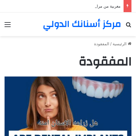
مغربية من مراكش تعيش في فرنسا ركبت أبتسامة هوليود
مركز أسنانك الدولي
بحث عن
الق
الرئيسية
/
المفقودة
المفقودة