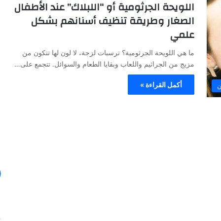
اللويحة الجرثومية أو “اللبلاك” عند الأطفال
ا
الصغار وطريقة تنظيف أسنانهم بشكل
ل
علمي
ص
ح
ما هي اللويحة الجرثومية؟ ترسبات لزجة، لا لون لها تتكون من
ا
مزيج من الجراثيم واللعاب وبقايا الطعام والسوائل. تتجمع على…
ف
ة
أكمل القراءة »
30/01/2024
ن
ا
في ظل هذه
الصحافة الأيطالية تكتب عن خبرة الدكتور
ل
أنس عبد الرحمن
أ
ي
ط
ا
ل
ي
ة
ت
ك
ت
ب