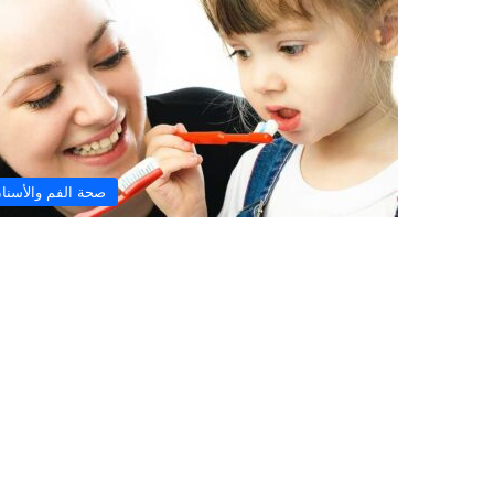
ل
ا
ت
ع
م
ل
ز
23/10/2024
صحة الفم والأسنا
ر
لا تعمل زراعة الأسنان إلا 
ا
الظروف؟
ع
ة
ا
ل
أ
س
ن
ا
ن
إ
ل