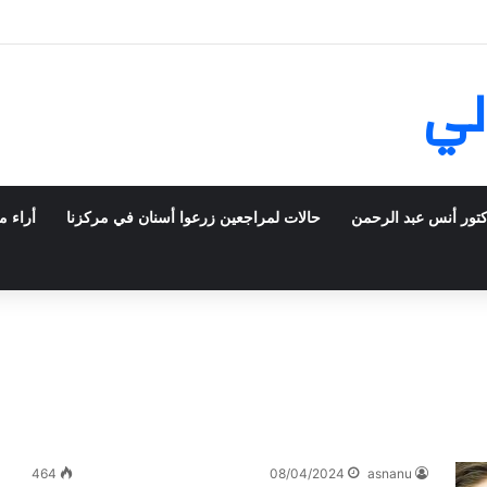
ش في فرنسا ركبت أبتسامة هوليود
لي
كتور أنس عبد الرحمن
حالات لمراجعين زرعوا أسنان في مركزنا
أراء م
464
08/04/2024
asnanu