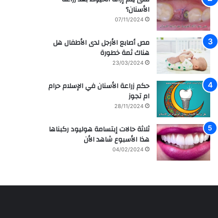
م
ر
الأسنان؟
ش
ا
07/11/2024
ا
ق
ه
ي
مص أصابع الأرجل لدى الأطفال هل
ي
ة
هناك ثمة خطورة
ر
م
ل
ع
23/03/2024
ل
ز
ف
ر
حكم زراعة الأسنان في الإسلام حرام
ن
ا
ام تجوز
ا
ع
28/11/2024
ن
ة
ه
و
ثلاثة حالات إبتسامة هوليود ركبناها
ا
ع
هذا الأسبوع شاهد الأن
ل
ل
04/02/2024
س
ا
ع
ج
و
ا
د
ل
ي
أ
ة
س
س
ن