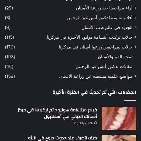
ه
ب
أراء مراجعينا بعد زراعة الأسنان
(29)
ح
ي
أفلام تعليمة لدكتور أنس عبد الرحمن
(8)
س
د
ن
ا
الجديد في عالم طب الأسنان
(9)
ل
حالات تركيب أبتسامة هوليود الأخيرة في مركزنا
(115)
د
ك
حالات لمراجعين زرعوا أسنان في مركزنا
(179)
ت
صحة الفم والأسنان
(193)
و
ر
مقالات لدكتور أنس عبد الرحمن
(46)
ا
مواضيع علمية مبسطه عن زراعة الأسنان
(159)
ن
س
المقالات التي تم تحديثا في الفترة الأخيرة
ع
ب
د
فيلم لابتسامة هوليود تم تركيبها في مركز
ا
أسنانك الدولي في أسطنبول
ل
15/03/2026
ر
ح
كيف اتصرف عند حدوث جروح في اللثه
م