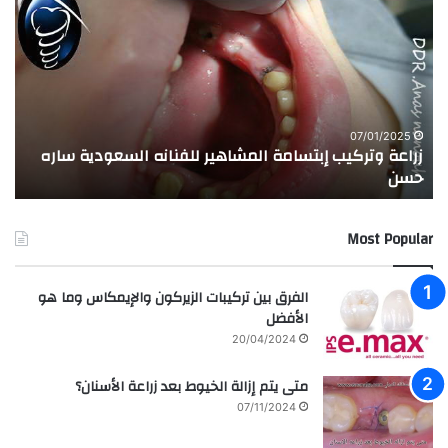
ر
ج
ا
ر
ع
ب
ة
ة
و
ا
ت
ل
ر
ا
07/01/2025
زراعة وتركيب إبتسامة المشاهير للفنانه السعودية ساره
ت
ك
خ
حسن
ا
ي
ت
ب
ا
إ
ل
Most Popular
ب
م
ت
د
س
ر
الفرق بين تركيبات الزيركون والإيمكاس وما هو
ا
س
الأفضل
م
ه
20/04/2024
ة
ا
ا
ل
متى يتم إزالة الخيوط بعد زراعة الأسنان؟
ل
ع
07/11/2024
م
ر
ش
ا