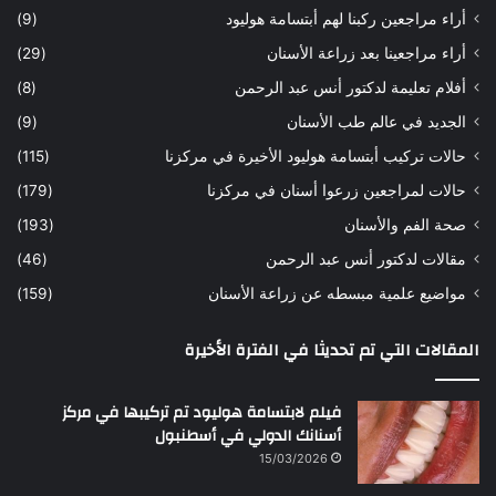
أراء مراجعين ركبنا لهم أبتسامة هوليود
(9)
ر
ن
ه
ب
أراء مراجعينا بعد زراعة الأسنان
(29)
ح
ي
أفلام تعليمة لدكتور أنس عبد الرحمن
(8)
س
د
ن
ا
الجديد في عالم طب الأسنان
(9)
ل
حالات تركيب أبتسامة هوليود الأخيرة في مركزنا
(115)
د
ك
حالات لمراجعين زرعوا أسنان في مركزنا
(179)
ت
صحة الفم والأسنان
(193)
و
ر
مقالات لدكتور أنس عبد الرحمن
(46)
ا
مواضيع علمية مبسطه عن زراعة الأسنان
(159)
ن
س
المقالات التي تم تحديثا في الفترة الأخيرة
ع
ب
د
فيلم لابتسامة هوليود تم تركيبها في مركز
ا
أسنانك الدولي في أسطنبول
ل
15/03/2026
ر
ح