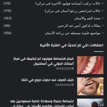
حالات تركيب أبتسامة هوليود الأخيرة في مركزنا
(115)
د
ك
حالات لمراجعين زرعوا أسنان في مركزنا
(179)
ت
صحة الفم والأسنان
(193)
و
ر
مقالات لدكتور أنس عبد الرحمن
(46)
ا
مواضيع علمية مبسطه عن زراعة الأسنان
(159)
ن
س
المقالات التي تم تحديثا في الفترة الأخيرة
ع
ب
د
فيلم لابتسامة هوليود تم تركيبها في مركز
ا
أسنانك الدولي في أسطنبول
ل
15/03/2026
ر
ح
كيف اتصرف عند حدوث جروح في اللثه
م
ن
03/04/2024
ابتسامة جديدة وسعادة غامرة لسعوديين بعد
تركيب الزيركون وتقويم الأسنان في عياتنا في