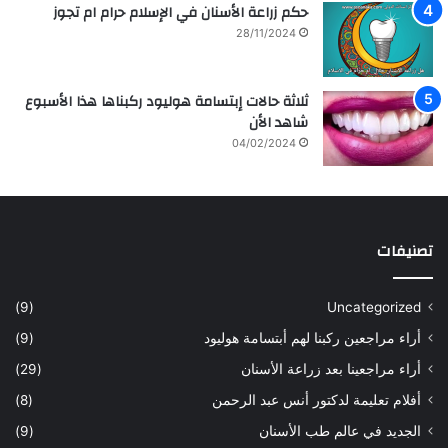
ل
ز
حكم زراعة الأسنان في الإسلام حرام ام تجوز
ف
ر
28/11/2024
ن
ا
ا
ع
ن
ة
ثلاثة حالات إبتسامة هوليود ركبناها هذا الأسبوع
ه
و
شاهد الأن
ا
ع
04/02/2024
ل
ل
س
ا
ع
ج
و
ا
د
ل
تصنيفات
ي
أ
ة
س
س
ن
(9)
Uncategorized
ا
ا
أراء مراجعين ركبنا لهم أبتسامة هوليود
(9)
ر
ن
ه
ب
أراء مراجعينا بعد زراعة الأسنان
(29)
ح
ي
أفلام تعليمة لدكتور أنس عبد الرحمن
(8)
س
د
ن
ا
الجديد في عالم طب الأسنان
(9)
ل