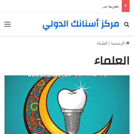
مغربية من مراكش تعيش في فرنسا ركبت أبتسامة هوليود
مركز أسنانك الدولي
بحث عن
الق
الرئيسية
/
العلماء
العلماء