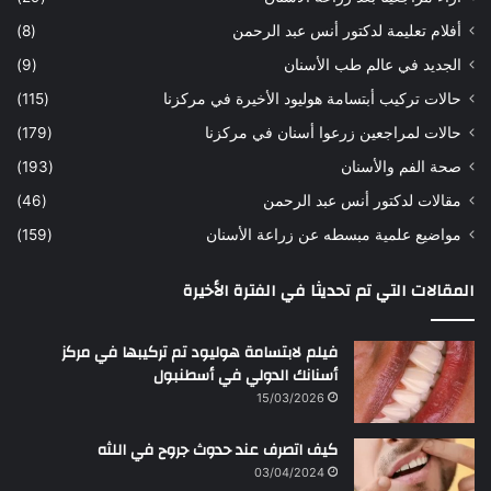
ح
ي
أفلام تعليمة لدكتور أنس عبد الرحمن
(8)
س
د
ن
ا
الجديد في عالم طب الأسنان
(9)
ل
حالات تركيب أبتسامة هوليود الأخيرة في مركزنا
(115)
د
ك
حالات لمراجعين زرعوا أسنان في مركزنا
(179)
ت
صحة الفم والأسنان
(193)
و
ر
مقالات لدكتور أنس عبد الرحمن
(46)
ا
مواضيع علمية مبسطه عن زراعة الأسنان
(159)
ن
س
المقالات التي تم تحديثا في الفترة الأخيرة
ع
ب
د
فيلم لابتسامة هوليود تم تركيبها في مركز
ا
أسنانك الدولي في أسطنبول
ل
15/03/2026
ر
ح
كيف اتصرف عند حدوث جروح في اللثه
م
ن
03/04/2024