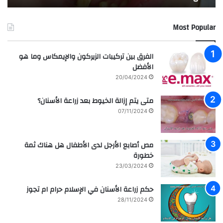
ب
ا
إ
ل
Most Popular
ب
م
ت
د
س
ر
الفرق بين تركيبات الزيركون والإيمكاس وما هو
ا
س
الأفضل
م
ه
20/04/2024
ة
ا
ا
ل
متى يتم إزالة الخيوط بعد زراعة الأسنان؟
ل
ع
07/11/2024
م
ر
ش
ا
ا
ق
مص أصابع الأرجل لدى الأطفال هل هناك ثمة
ه
ي
خطورة
ي
ة
ر
م
23/03/2024
ل
ع
ل
ز
حكم زراعة الأسنان في الإسلام حرام ام تجوز
ف
ر
28/11/2024
ن
ا
ا
ع