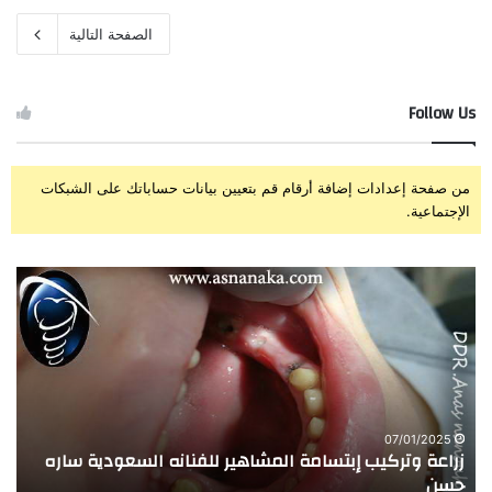
الصفحة التالية
Follow Us
من صفحة إعدادات إضافة أرقام قم بتعيين بيانات حساباتك على الشبكات
الإجتماعية.
ز
ت
ر
ج
ا
ر
ع
ب
ة
ة
و
ا
ت
ل
ر
ا
07/01/2025
زراعة وتركيب إبتسامة المشاهير للفنانه السعودية ساره
ت
ك
خ
حسن
ا
ي
ت