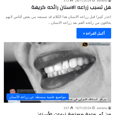
313
28/11/2024
asnanu
هل تسبب زراعه الاسنان رائحه كريهة
احذر كثيرا قبل زراعه الاسنان هذا الكلام قد تسمعه من بعض الناس لانهم
يخافون من رائحه الفم بعد زراعه الاسنان…
أكمل القراءة »
مواضيع علمية مبسطه عن زراعة الأسنان
337
15/11/2024
asnanu
من أي مادة مصنعة زرعات الأسنان