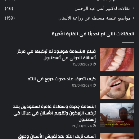
و
ر
مقالات لدكتور أنس عبد الرحمن
(46)
ا
مواضيع علمية مبسطه عن زراعة الأسنان
(159)
ن
س
المقالات التي تم تحديثا في الفترة الأخيرة
ع
ب
د
فيلم لابتسامة هوليود تم تركيبها في مركز
ا
أسنانك الدولي في أسطنبول
ل
15/03/2026
ر
ح
كيف اتصرف عند حدوث جروح في اللثه
م
ن
03/04/2024
ابتسامة جديدة وسعادة غامرة لسعوديين بعد
تركيب الزيركون وتقويم الأسنان في عياتنا في
إسطنبول
20/03/2024
أسباب نزيف اللثه بعد تفريش الأسنان وطرق