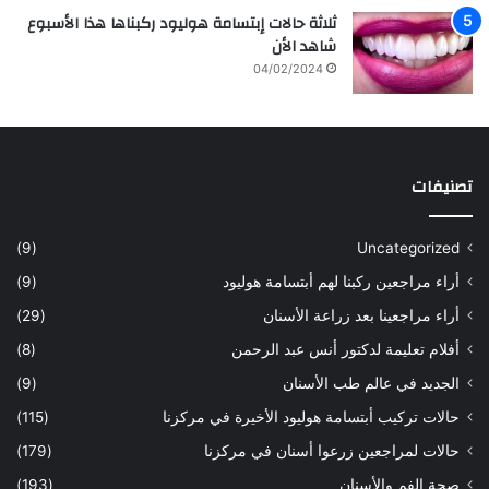
ن
ة
ثلاثة حالات إبتسامة هوليود ركبناها هذا الأسبوع
ه
و
شاهد الأن
ا
ع
04/02/2024
ل
ل
س
ا
ع
ج
و
ا
د
ل
تصنيفات
ي
أ
ة
س
س
ن
(9)
Uncategorized
ا
ا
أراء مراجعين ركبنا لهم أبتسامة هوليود
(9)
ر
ن
ه
ب
أراء مراجعينا بعد زراعة الأسنان
(29)
ح
ي
أفلام تعليمة لدكتور أنس عبد الرحمن
(8)
س
د
ن
ا
الجديد في عالم طب الأسنان
(9)
ل
حالات تركيب أبتسامة هوليود الأخيرة في مركزنا
(115)
د
ك
حالات لمراجعين زرعوا أسنان في مركزنا
(179)
ت
صحة الفم والأسنان
(193)