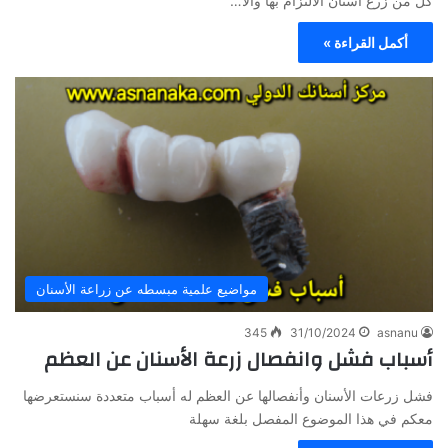
كل من زرع أسنان الالتزام بها والا…
أكمل القراءة »
مواضيع علمية مبسطه عن زراعة الأسنان
345
31/10/2024
asnanu
أسباب فشل وانفصال زرعة الأسنان عن العظم
فشل زرعات الأسنان وأنفصالها عن العظم له أسباب متعددة سنستعرضها
معكم في هذا الموضوع المفصل بلغة سهلة