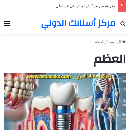
مغربية من مراكش تعيش في فرنسا ركبت أبتسامة هوليود
مركز أسنانك الدولي
بحث عن
الق
الرئيسية
/
العظم
العظم