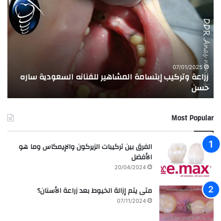
ر
ج
ا
ر
ع
ب
ة
ة
و
ا
ت
ل
ر
ا
07/01/2025
زراعة وتركيب إبتسامة المشاهير للفنانه السعودية ساره
ت
ك
خ
حسن
ا
ي
ت
ب
ا
إ
ل
Most Popular
ب
م
ت
د
س
ر
الفرق بين تركيبات الزيركون والإيمكاس وما هو
ا
س
الأفضل
م
ه
20/04/2024
ة
ا
ا
ل
متى يتم إزالة الخيوط بعد زراعة الأسنان؟
ل
ع
07/11/2024
م
ر
ش
ا