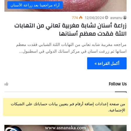
أراء مراجعينا بعد زراعة الأسنان
774
12/06/2024
asnanu
زراعة أسنان لشابة مغربية تعاني من التهابات
اللثة فقدت معظم أسنانها
مراجعه مغربية شابه تعاني من التهابات اللثة الشبابي فقدت معظم
اسنانها ثم زرعت اسنان في مركز اسنانك الدولي في اسطنبول…
أكمل القراءة »
Follow Us
من صفحة إعدادات إضافة أرقام قم بتعيين بيانات حساباتك على الشبكات
الإجتماعية.
ز
ت