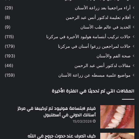
ه
ب
أراء مراجعينا بعد زراعة الأسنان
(29)
ح
ي
أفلام تعليمة لدكتور أنس عبد الرحمن
(8)
س
د
ن
ا
الجديد في عالم طب الأسنان
(9)
ل
حالات تركيب أبتسامة هوليود الأخيرة في مركزنا
(115)
د
ك
حالات لمراجعين زرعوا أسنان في مركزنا
(179)
ت
صحة الفم والأسنان
(193)
و
ر
مقالات لدكتور أنس عبد الرحمن
(46)
ا
مواضيع علمية مبسطه عن زراعة الأسنان
(159)
ن
س
المقالات التي تم تحديثا في الفترة الأخيرة
ع
ب
د
فيلم لابتسامة هوليود تم تركيبها في مركز
ا
أسنانك الدولي في أسطنبول
ل
15/03/2026
ر
ح
كيف اتصرف عند حدوث جروح في اللثه
م