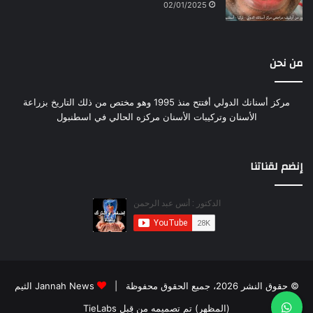
02/01/2025
من نحن
مركز أسنانك الدولي أفتتح منذ 1995 وهو مختص من ذلك التاريخ بزراعة
الأسنان وتركيبات الأسنان مركزه الحالي في اسطنبول
إنضم لقناتنا
© حقوق النشر 2026، جميع الحقوق محفوظة |
Jannah News الثيم
(المظهر) تم تصميمه من قِبل TieLabs