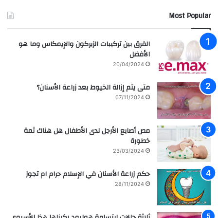
إ
ل
Most Popular
ب
م
ت
د
س
ر
الفرق بين تركيبات الزيركون والإيمكاس وما هو
ا
س
الأفضل
م
ه
20/04/2024
ة
ا
ا
ل
متى يتم إزالة الخيوط بعد زراعة الأسنان؟
ل
ع
07/11/2024
م
ر
ش
ا
ا
ق
مص أصابع الأرجل لدى الأطفال هل هناك ثمة
ه
ي
خطورة
ي
ة
ر
م
23/03/2024
ل
ع
ل
ز
حكم زراعة الأسنان في الإسلام حرام ام تجوز
ف
ر
28/11/2024
ن
ا
ا
ع
ن
ة
ثلاثة حالات إبتسامة هوليود ركبناها هذا الأسبوع