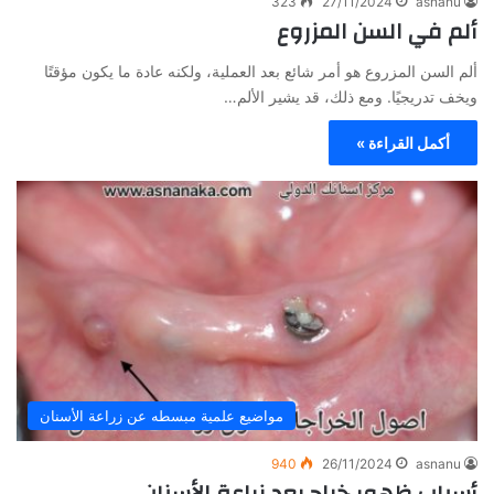
323
27/11/2024
asnanu
ألم في السن المزروع
ألم السن المزروع هو أمر شائع بعد العملية، ولكنه عادة ما يكون مؤقتًا
ويخف تدريجيًا. ومع ذلك، قد يشير الألم…
أكمل القراءة »
مواضيع علمية مبسطه عن زراعة الأسنان
940
26/11/2024
asnanu
أسباب ظهور خراج بعد زراعة الأسنان