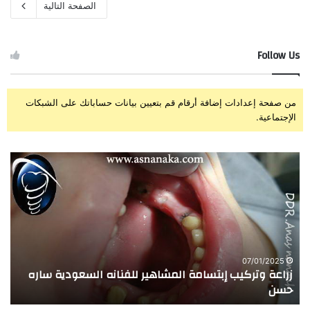
الصفحة التالية
Follow Us
من صفحة إعدادات إضافة أرقام قم بتعيين بيانات حساباتك على الشبكات
الإجتماعية.
ز
ت
ر
ج
ا
ر
ع
ب
ة
ة
و
ا
ت
ل
ر
ا
07/01/2025
زراعة وتركيب إبتسامة المشاهير للفنانه السعودية ساره
ت
ك
خ
حسن
ا
ي
ت
ب
ا