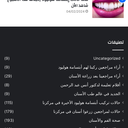
ه
و
شاهد الأن
ا
ع
04/02/2024
ل
ل
س
ا
ع
ج
و
ا
د
ل
تصنيفات
ي
أ
ة
س
س
ن
(9)
Uncategorized
ا
ا
أراء مراجعين ركبنا لهم أبتسامة هوليود
(9)
ر
ن
ه
ب
أراء مراجعينا بعد زراعة الأسنان
(29)
ح
ي
أفلام تعليمة لدكتور أنس عبد الرحمن
(8)
س
د
ن
ا
الجديد في عالم طب الأسنان
(9)
ل
حالات تركيب أبتسامة هوليود الأخيرة في مركزنا
(115)
د
ك
حالات لمراجعين زرعوا أسنان في مركزنا
(179)
ت
صحة الفم والأسنان
(193)
و
ر