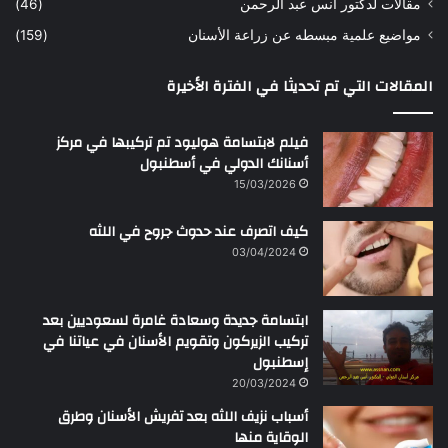
مقالات لدكتور أنس عبد الرحمن
(46)
ا
مواضيع علمية مبسطه عن زراعة الأسنان
(159)
ن
س
المقالات التي تم تحديثا في الفترة الأخيرة
ع
ب
د
فيلم لابتسامة هوليود تم تركيبها في مركز
ا
أسنانك الدولي في أسطنبول
ل
15/03/2026
ر
ح
كيف اتصرف عند حدوث جروح في اللثه
م
ن
03/04/2024
ابتسامة جديدة وسعادة غامرة لسعوديين بعد
تركيب الزيركون وتقويم الأسنان في عياتنا في
إسطنبول
20/03/2024
أسباب نزيف اللثه بعد تفريش الأسنان وطرق
الوقاية منها