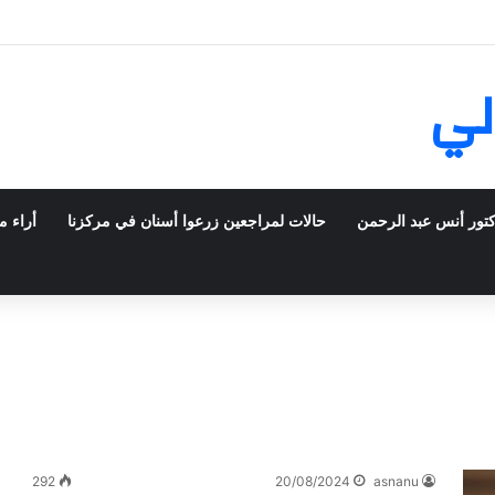
ش في فرنسا ركبت أبتسامة هوليود
لي
كتور أنس عبد الرحمن
حالات لمراجعين زرعوا أسنان في مركزنا
أراء م
292
20/08/2024
asnanu