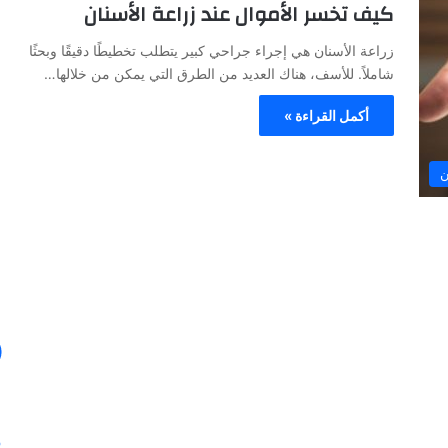
كيف تخسر الأموال عند زراعة الأسنان
ا
ل
زراعة الأسنان هي إجراء جراحي كبير يتطلب تخطيطًا دقيقًا وبحثًا
ص
شاملاً. للأسف، هناك العديد من الطرق التي يمكن من خلالها…
ح
ا
أكمل القراءة »
ف
ة
30/01/2024
ن
ا
في ظل هذه
الصحافة الأيطالية تكتب عن خبرة الدكتور
ل
أنس عبد الرحمن
أ
ي
ط
ا
ل
ي
ة
ت
ك
ت
ب