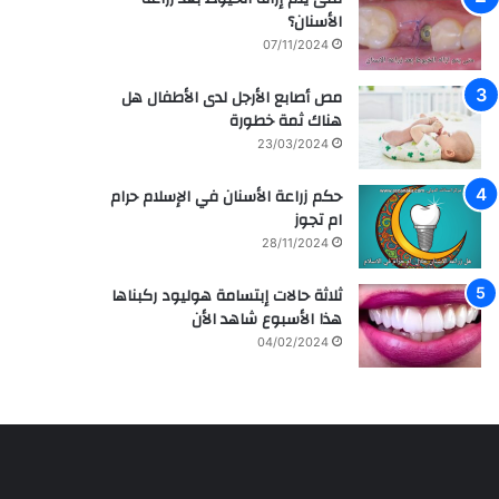
م
ر
الأسنان؟
ش
ا
07/11/2024
ا
ق
ه
ي
مص أصابع الأرجل لدى الأطفال هل
ي
ة
هناك ثمة خطورة
ر
م
ل
ع
23/03/2024
ل
ز
ف
ر
حكم زراعة الأسنان في الإسلام حرام
ن
ا
ام تجوز
ا
ع
28/11/2024
ن
ة
ه
و
ثلاثة حالات إبتسامة هوليود ركبناها
ا
ع
هذا الأسبوع شاهد الأن
ل
ل
04/02/2024
س
ا
ع
ج
و
ا
د
ل
ي
أ
ة
س
س
ن