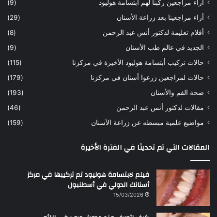
أراء مراجعين ركبنا لهم أبتسامة هوليود
(9)
ر
ن
ه
ب
أراء مراجعينا بعد زراعة الأسنان
(29)
ح
ي
أفلام تعليمة لدكتور أنس عبد الرحمن
(8)
س
د
ن
ا
الجديد في عالم طب الأسنان
(9)
ل
حالات تركيب أبتسامة هوليود الأخيرة في مركزنا
(115)
د
ك
حالات لمراجعين زرعوا أسنان في مركزنا
(179)
ت
صحة الفم والأسنان
(193)
و
ر
مقالات لدكتور أنس عبد الرحمن
(46)
ا
مواضيع علمية مبسطه عن زراعة الأسنان
(159)
ن
س
المقالات التي تم تحديثا في الفترة الأخيرة
ع
ب
د
فيلم لابتسامة هوليود تم تركيبها في مركز
ا
أسنانك الدولي في أسطنبول
ل
15/03/2026
ر
ح
م