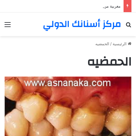
مغربية من مراكش تعيش في فرنسا ركبت أبتسامة هوليود
مركز أسنانك الدولي
بحث عن
الق
الرئيسية
/
الحمضيه
الحمضيه